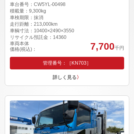
車台番号：CW5YL-00498
積載量：9,300kg
車検期限：抹消
走行距離：213,000km
車輌寸法：10400×2490×3550
リサイクル預託金：14360
車両本体
7,700
千円
価格(税込)：
管理番号：［KN703］
詳しく見る
〉