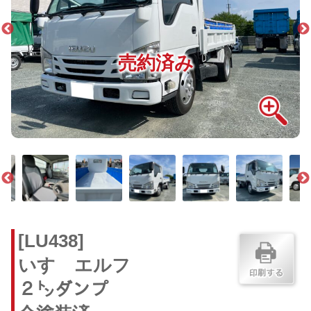
売約済み
[LU438]
いすゞエルフ
２㌧ダンプ