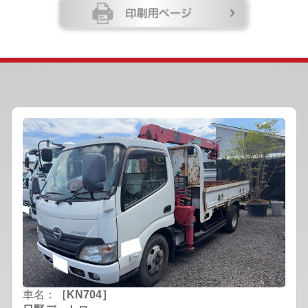
車名：
［KN704］