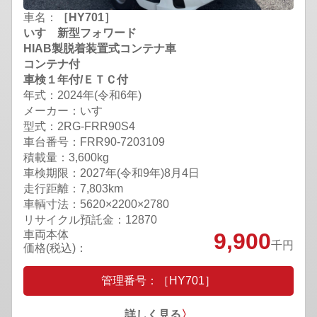
車名：
［HY701］
いすゞ新型フォワード
HIAB製脱着装置式コンテナ車
コンテナ付
車検１年付/ＥＴＣ付
年式：2024年(令和6年)
メーカー：いすゞ
型式：2RG-FRR90S4
車台番号：FRR90-7203109
積載量：3,600kg
車検期限：
2027年(令和9年)8月4日
走行距離：7,803km
車輌寸法：5620×2200×2780
リサイクル預託金：12870
車両本体
9,900
千円
価格(税込)：
管理番号：［HY701］
詳しく見る
〉