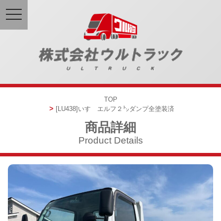
toggle
navigation
TOP
[LU438]
いすゞエルフ
２㌧ダンプ
全塗装済
商品詳細
Product Details