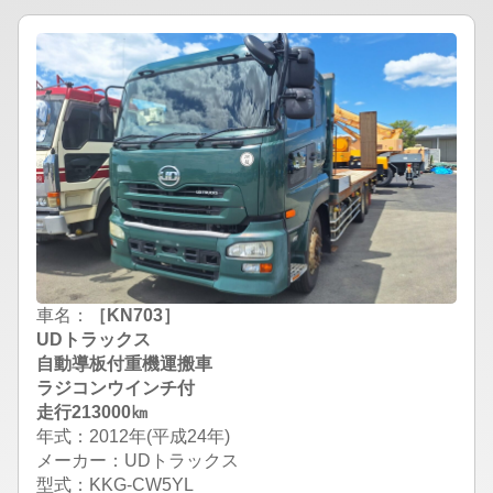
車名：
［KN703］
UDトラックス
自動導板付重機運搬車
ラジコンウインチ付
走行213000㎞
年式：2012年(平成24年)
メーカー：UDトラックス
型式：KKG-CW5YL