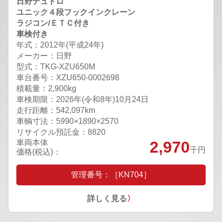
日野デュトロ
ユニック４段フックインクレーン
ラジコン/ＥＴＣ付き
車検付き
年式：2012年(平成24年)
メーカー：日野
型式：TKG-XZU650M
車台番号：XZU650-0002698
積載量：2,900kg
車検期限：
2026年(令和8年)10月24日
走行距離：542,097km
車輌寸法：5990×1890×2570
リサイクル預託金：8820
車両本体
2,970
千円
価格(税込)：
管理番号：［KN704］
詳しく見る
〉