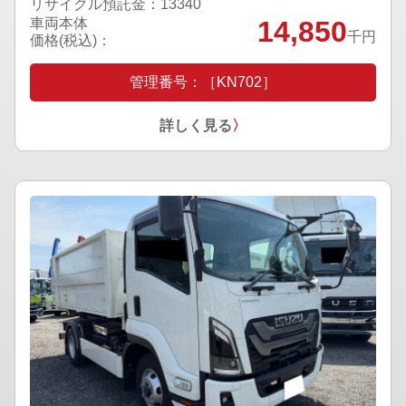
リサイクル預託金：13340
車両本体
14,850
千円
価格(税込)：
管理番号：［KN702］
詳しく見る
〉