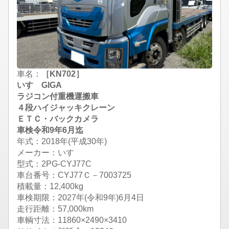
車名：
［KN702］
いすゞGIGA
ラジコン付重機運搬車
４段ハイジャッキクレーン
ＥＴＣ・バックカメラ
車検令和9年6月迄
年式：2018年(平成30年)
メーカー：いすゞ
型式：2PG-CYJ77C
車台番号：CYJ77Ｃ－7003725
積載量：12,400kg
車検期限：
2027年(令和9年)6月4日
走行距離：57,000km
車輌寸法：11860×2490×3410