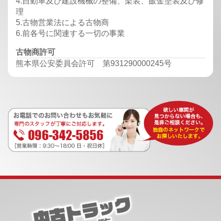
4.自動車及び建設機械の整備、架装、飯金塗装及び修
理
5.古物営業法による古物商
6.前各号に関連する一切の事業
古物商許可
熊本県公安委員会許可 第931290000245号