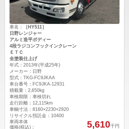
車名：
［HY511］
日野レンジャー
アルミ造平ボディー
4段ラジコンフックインクレーン
ＥＴＣ
全塗装仕上げ
年式：2013年(平成25年)
メーカー：日野
型式：TKG-FC9JKAA
車台番号：FC9JKA-12931
積載量：2,650kg
車検期限：車検切れ
走行距離：12,115km
車輌寸法：8160×2230×2920
リサイクル預託金：10400
車両本体
5,610
千円
価格(税込)：