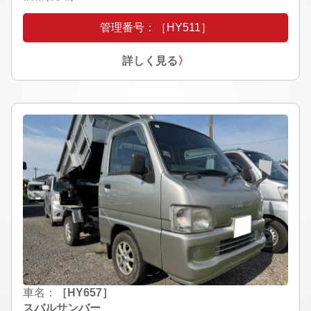
管理番号：［HY511］
詳しく見る
〉
車名：
［HY657］
スバルサンバー