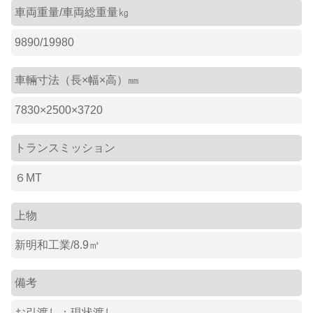
車両重量/車両総重量㎏
9890/19980
車輛寸法（長×幅×高）㎜
7830×2500×3720
トランスミッション
６MT
上物
新明和工業/8.9㎥
備考
お引渡し：現状渡し