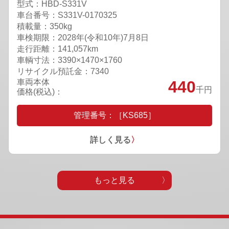
型式：HBD-S331V
車台番号：S331V-0170325
積載量：350kg
車検期限：
2028年(令和10年)7月8日
走行距離：141,057km
車輌寸法：3390×1470×1760
リサイクル預託金：7340
車両本体
440
千円
価格(税込)：
管理番号：［KS685］
詳しく見る
〉
もっと見る