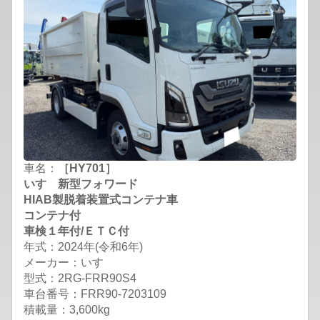
車名：
［HY701］
いすゞ新型フォワード
HIAB製脱着装置式コンテナ車
コンテナ付
車検１年付/ＥＴＣ付
年式：2024年(令和6年)
メーカー：いすゞ
型式：2RG-FRR90S4
車台番号：FRR90-7203109
積載量：3,600kg