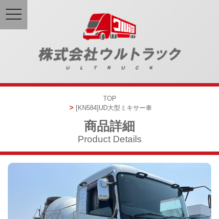
toggle
navigation
TOP
[KN584]
UD
大型ミキサー車
商品詳細
Product Details