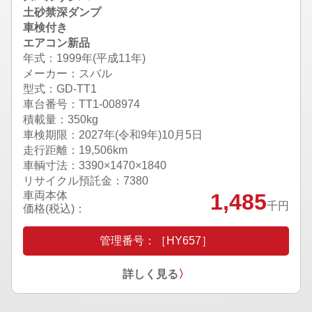
土砂禁深ダンプ
車検付き
エアコン新品
年式：1999年(平成11年)
メーカー：スバル
型式：GD-TT1
車台番号：TT1-008974
積載量：350kg
車検期限：
2027年(令和9年)10月5日
走行距離：19,506km
車輌寸法：3390×1470×1840
リサイクル預託金：7380
車両本体
1,485
千円
価格(税込)：
管理番号：［HY657］
詳しく見る
〉