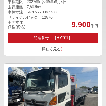
車検期限：
2027年(令和9年)8月4日
走行距離：7,803km
車輌寸法：5620×2200×2780
リサイクル預託金：12870
車両本体
9,900
千円
価格(税込)：
管理番号：［HY701］
詳しく見る
〉