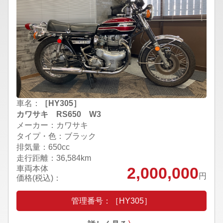
車名：
［HY305］
カワサキ RS650 W3
メーカー：カワサキ
タイプ・色：ブラック
排気量：650cc
走行距離：36,584km
車両本体
2,000,000
円
価格(税込)：
管理番号：［HY305］