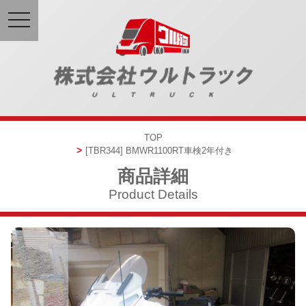
toggle
navigation
TOP
[TBR344]
BMW
R1100RT
車検2年付き
商品詳細
Product Details