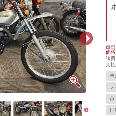
車両
価格
諸費
支払
年
メ
色
排