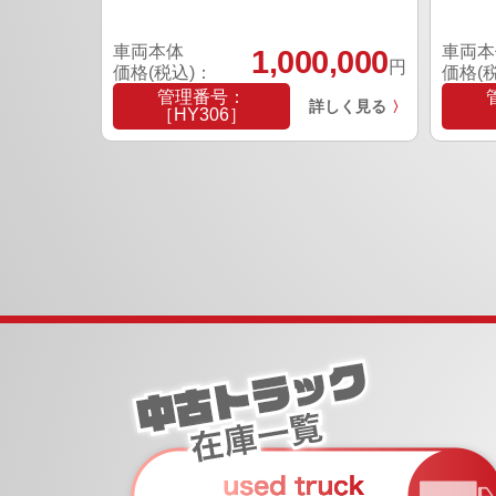
車両本体
車両本
1,000,000
円
価格(税込)：
価格(
管理番号：
詳しく見る
〉
［HY306］