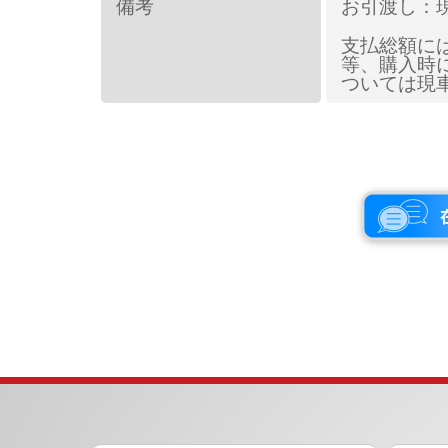
備考
お引渡し：
支払総額に
等、購入時
ついては現