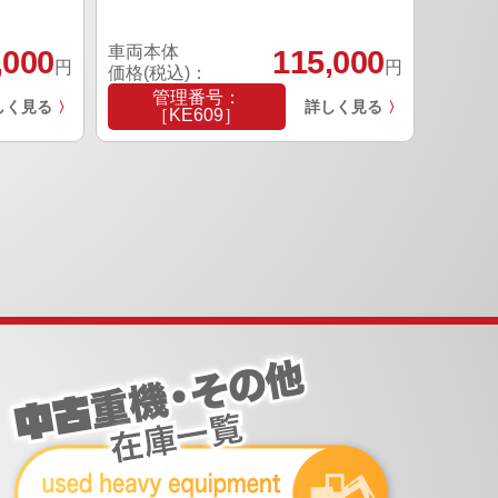
車両本体
,000
115,000
円
円
価格(税込)：
管理番号：
しく見る
詳しく見る
〉
〉
［KE609］