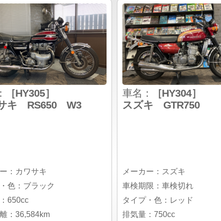
：
［HY305］
車名：
［HY304］
キ RS650 W3
スズキ GTR750
ー：カワサキ
メーカー：スズキ
・色：ブラック
車検期限：車検切れ
650cc
タイプ・色：レッド
：36,584km
排気量：750cc