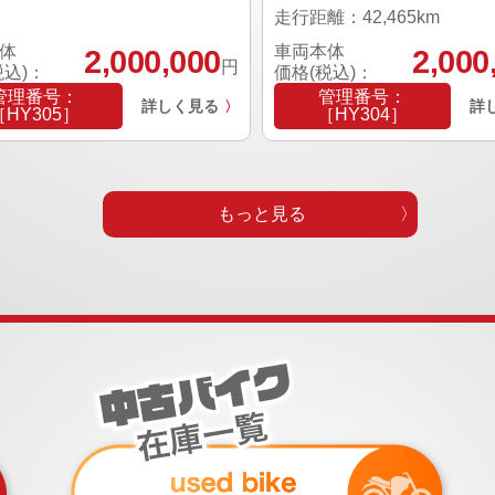
走行距離：42,465km
体
車両本体
2,000,000
2,000
円
税込)：
価格(税込)：
管理番号：
管理番号：
詳しく見る
詳
〉
［HY305］
［HY304］
もっと見る