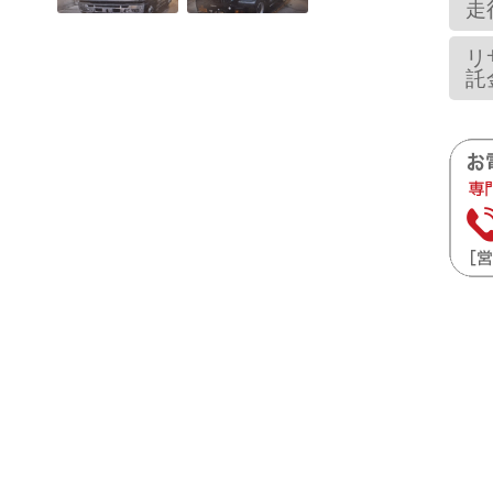
走
リ
託