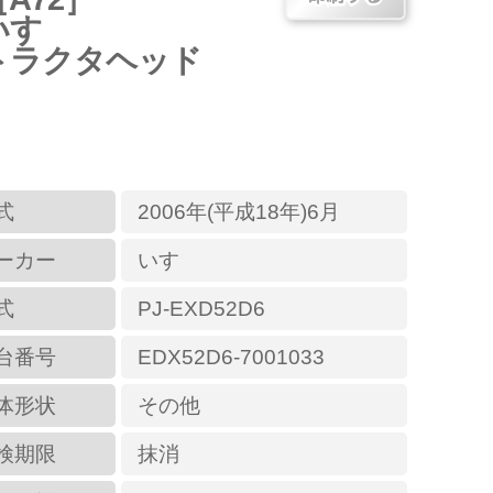
いすゞ
トラクタヘッド
式
2006年(平成18年)6月
ーカー
いすゞ
式
PJ-EXD52D6
台番号
EDX52D6-7001033
体形状
その他
検期限
抹消