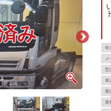
済み
年
メ
型
車
車
車