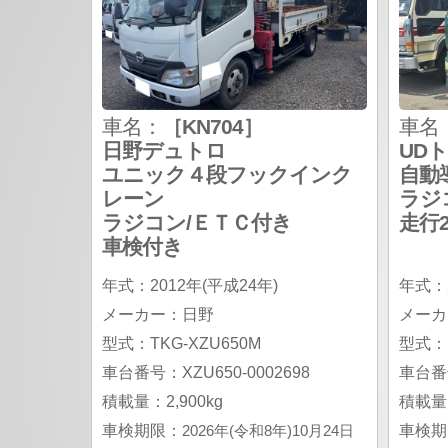
車名：
［KN704］
車名
日野デュトロ
UD
ユニック４段フックインク
自動
レーン
ラジ
ラジコン/ＥＴＣ付き
走行2
車検付き
年式：2012年(平成24年)
年式：2
メーカー：日野
メーカ
型式：TKG-XZU650M
型式：K
車台番号：XZU650-0002698
車台番号
積載量：2,900kg
積載量：
車検期限：
2026年(令和8年)10月24日
車検期