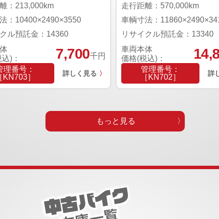
：213,000km
走行距離：570,000km
：10400×2490×3550
車輌寸法：11860×2490×34
クル預託金：14360
リサイクル預託金：13340
体
車両本体
7,700
14,
千円
税込)：
価格(税込)：
管理番号：
管理番号：
詳しく見る
詳
〉
［KN703］
［KN702］
もっと見る