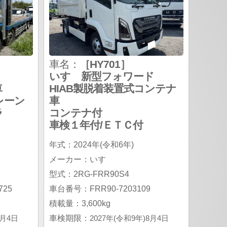
車名：
［HY701］
いすゞ新型フォワード
車
HIAB製脱着装置式コンテナ
レーン
車
ラ
コンテナ付
車検１年付/ＥＴＣ付
年式：2024年(令和6年)
メーカー：いすゞ
型式：2RG-FRR90S4
25
車台番号：FRR90-7203109
積載量：3,600kg
6月4日
車検期限：
2027年(令和9年)8月4日