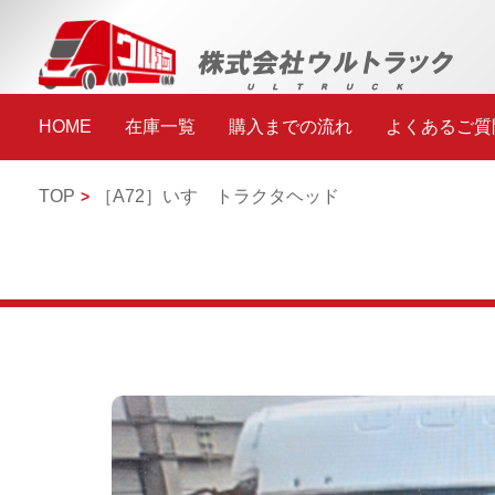
HOME
在庫一覧
購入までの流れ
よくあるご質
TOP
［A72］
いすゞ
トラクタヘッド