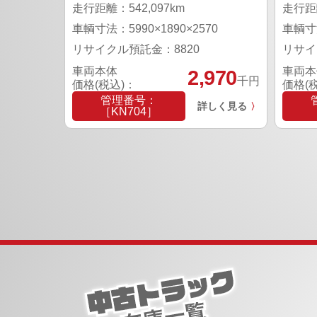
走行距離：542,097km
走行距離
車輌寸法：5990×1890×2570
車輌寸法
リサイクル預託金：8820
リサイ
車両本体
車両本
2,970
千円
価格(税込)：
価格(
管理番号：
詳しく見る
〉
［KN704］