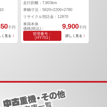
走行距離：7,803km
10
車輌寸法：5620×2200×2780
リサイクル預託金：12870
車両本体
850
9,900
千円
千円
価格(税込)：
管理番号：
しく見る
詳しく見る
〉
〉
［HY701］