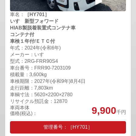
車名：
［HY701］
いすゞ新型フォワード
HIAB製脱着装置式コンテナ車
コンテナ付
車検１年付/ＥＴＣ付
年式：2024年(令和6年)
メーカー：いすゞ
型式：2RG-FRR90S4
車台番号：FRR90-7203109
積載量：3,600kg
車検期限：
2027年(令和9年)8月4日
走行距離：7,803km
車輌寸法：5620×2200×2780
リサイクル預託金：12870
車両本体
9,900
千円
価格(税込)：
管理番号：［HY701］