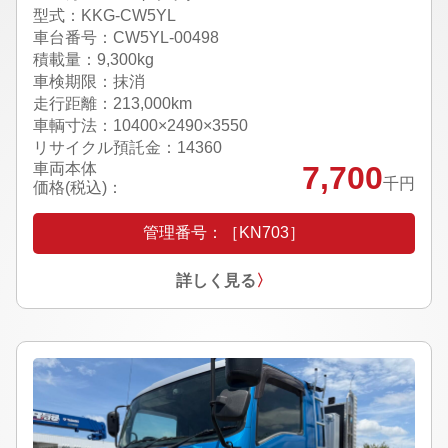
型式：KKG-CW5YL
車台番号：CW5YL-00498
積載量：9,300kg
車検期限：抹消
走行距離：213,000km
車輌寸法：10400×2490×3550
リサイクル預託金：14360
車両本体
7,700
千円
価格(税込)：
管理番号：［KN703］
詳しく見る
〉