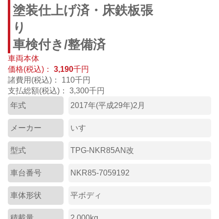
塗装仕上げ済・床鉄板張
り
車検付き/整備済
車両本体
価格(税込)：
3,190
千円
諸費用(税込)：
110千円
支払総額(税込)：
3,300千円
年式
2017年(平成29年)2月
メーカー
いすゞ
型式
TPG-NKR85AN改
車台番号
NKR85-7059192
車体形状
平ボディ
積載量
2,000kg