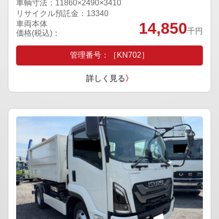
車輌寸法：11860×2490×3410
リサイクル預託金：13340
車両本体
14,850
千円
価格(税込)：
管理番号：［KN702］
詳しく見る
〉