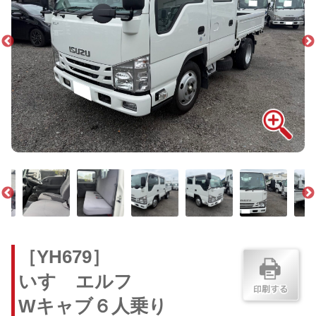
［YH679］
いすゞエルフ
Wキャブ６人乗り