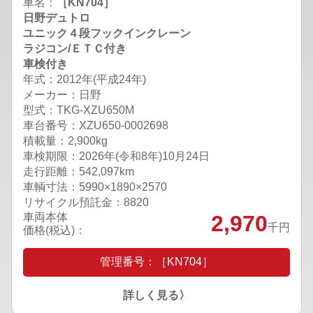
車名：
［KN704］
日野デュトロ
ユニック４段フックインクレーン
ラジコン/ＥＴＣ付き
車検付き
年式：2012年(平成24年)
メーカー：日野
型式：TKG-XZU650M
車台番号：XZU650-0002698
積載量：2,900kg
車検期限：
2026年(令和8年)10月24日
走行距離：542,097km
車輌寸法：5990×1890×2570
リサイクル預託金：8820
車両本体
2,970
千円
価格(税込)：
管理番号：［KN704］
詳しく見る
〉