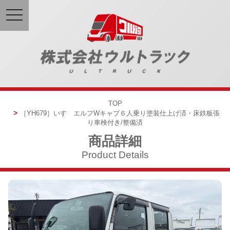
toggle
navigation
TOP
［YH679］
いすゞエルフ
Wキャブ６人乗り
塗装仕上げ済・床鉄板張
り
車検付き/整備済
商品詳細
Product Details