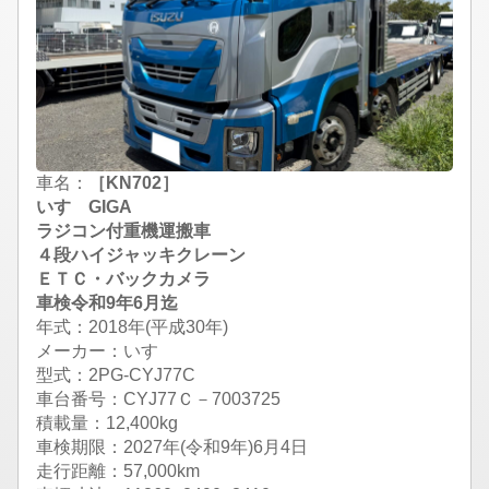
車名：
［KN702］
いすゞGIGA
ラジコン付重機運搬車
４段ハイジャッキクレーン
ＥＴＣ・バックカメラ
車検令和9年6月迄
年式：2018年(平成30年)
メーカー：いすゞ
型式：2PG-CYJ77C
車台番号：CYJ77Ｃ－7003725
積載量：12,400kg
車検期限：
2027年(令和9年)6月4日
走行距離：57,000km