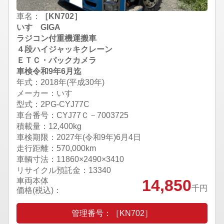
車名：
［KN702］
いすゞGIGA
ラジコン付重機運搬車
４段ハイジャッキクレーン
ＥＴＣ・バックカメラ
車検令和9年6月迄
年式：2018年(平成30年)
メーカー：いすゞ
型式：2PG-CYJ77C
車台番号：CYJ77Ｃ－7003725
積載量：12,400kg
車検期限：
2027年(令和9年)6月4日
走行距離：570,000km
車輌寸法：11860×2490×3410
リサイクル預託金：13340
車両本体
14,850
千円
価格(税込)：
管理番号：［KN702］