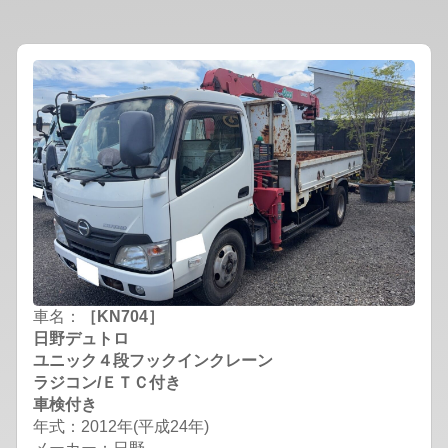
車名：
［KN704］
日野デュトロ
ユニック４段フックインクレーン
ラジコン/ＥＴＣ付き
車検付き
年式：2012年(平成24年)