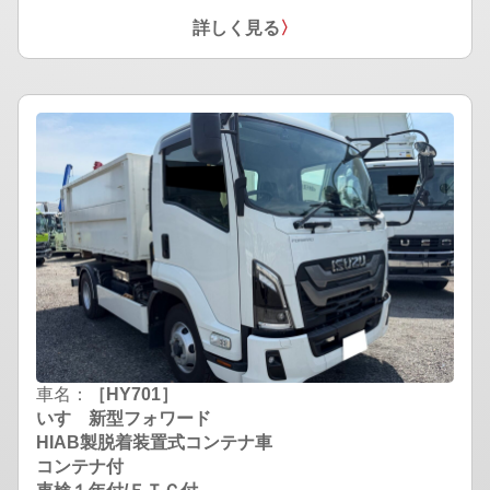
詳しく見る
〉
車名：
［HY701］
いすゞ新型フォワード
HIAB製脱着装置式コンテナ車
コンテナ付