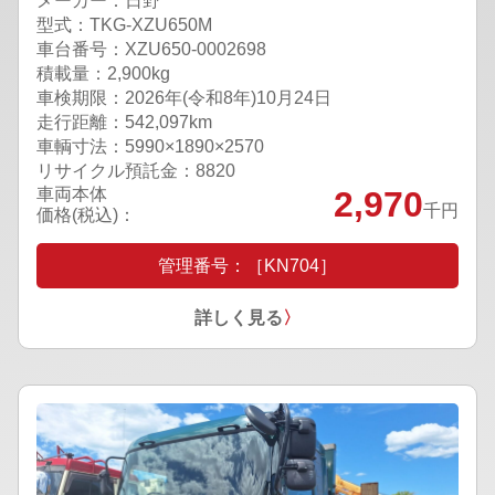
メーカー：日野
型式：TKG-XZU650M
車台番号：XZU650-0002698
積載量：2,900kg
車検期限：
2026年(令和8年)10月24日
走行距離：542,097km
車輌寸法：5990×1890×2570
リサイクル預託金：8820
車両本体
2,970
千円
価格(税込)：
管理番号：［KN704］
詳しく見る
〉