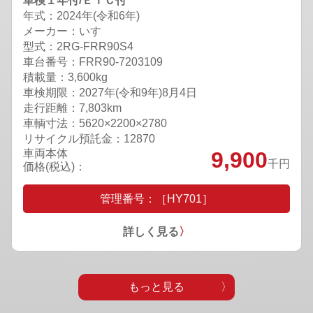
車検１年付/ＥＴＣ付
年式：2024年(令和6年)
メーカー：いすゞ
型式：2RG-FRR90S4
車台番号：FRR90-7203109
積載量：3,600kg
車検期限：
2027年(令和9年)8月4日
走行距離：7,803km
車輌寸法：5620×2200×2780
リサイクル預託金：12870
車両本体
9,900
千円
価格(税込)：
管理番号：［HY701］
詳しく見る
〉
もっと見る