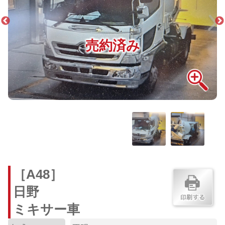
売約済み
［A48］
日野
ミキサー車