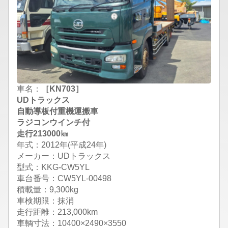
車名：
［KN703］
UDトラックス
自動導板付重機運搬車
ラジコンウインチ付
走行213000㎞
年式：2012年(平成24年)
メーカー：UDトラックス
型式：KKG-CW5YL
車台番号：CW5YL-00498
積載量：9,300kg
車検期限：抹消
走行距離：213,000km
車輌寸法：10400×2490×3550