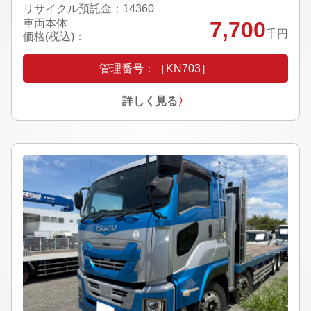
リサイクル預託金：14360
車両本体
7,700
千円
価格(税込)：
管理番号：［KN703］
詳しく見る
〉