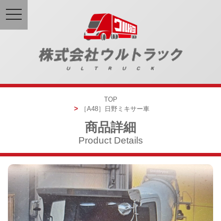
toggle
navigation
TOP
［A48］
日野
ミキサー車
商品詳細
Product Details