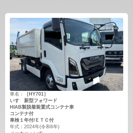
車名：
［HY701］
いすゞ新型フォワード
HIAB製脱着装置式コンテナ車
コンテナ付
車検１年付/ＥＴＣ付
年式：2024年(令和6年)