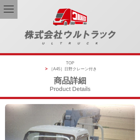
toggle
navigation
TOP
［A45］
日野
クレーン付き
商品詳細
Product Details