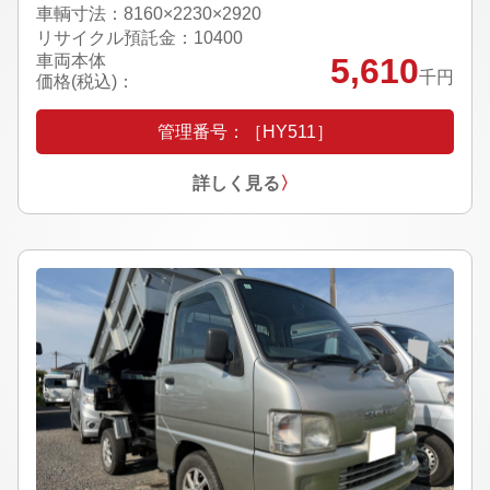
車輌寸法：8160×2230×2920
リサイクル預託金：10400
車両本体
5,610
千円
価格(税込)：
管理番号：［HY511］
詳しく見る
〉