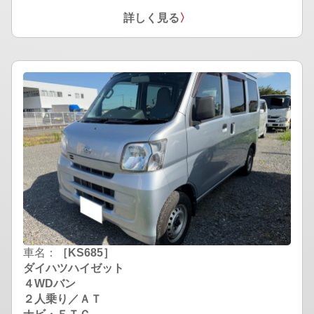
詳しく見る
〉
車名：
［KS685］
ダイハツハイゼット
４WDバン
２人乗り／ＡＴ