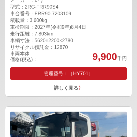
メーカー：いすゞ
型式：2RG-FRR90S4
車台番号：FRR90-7203109
積載量：3,600kg
車検期限：
2027年(令和9年)8月4日
走行距離：7,803km
車輌寸法：5620×2200×2780
リサイクル預託金：12870
車両本体
9,900
千円
価格(税込)：
管理番号：［HY701］
詳しく見る
〉