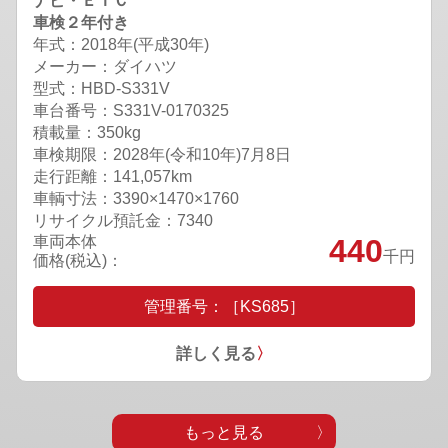
ナビ・ＥＴＣ
車検２年付き
年式：2018年(平成30年)
メーカー：ダイハツ
型式：HBD-S331V
車台番号：S331V-0170325
積載量：350kg
車検期限：
2028年(令和10年)7月8日
走行距離：141,057km
車輌寸法：3390×1470×1760
リサイクル預託金：7340
車両本体
440
千円
価格(税込)：
管理番号：［KS685］
詳しく見る
〉
もっと見る