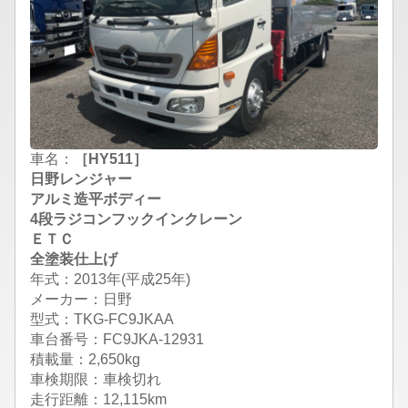
車名：
［HY511］
日野レンジャー
アルミ造平ボディー
4段ラジコンフックインクレーン
ＥＴＣ
全塗装仕上げ
年式：2013年(平成25年)
メーカー：日野
型式：TKG-FC9JKAA
車台番号：FC9JKA-12931
積載量：2,650kg
車検期限：車検切れ
走行距離：12,115km