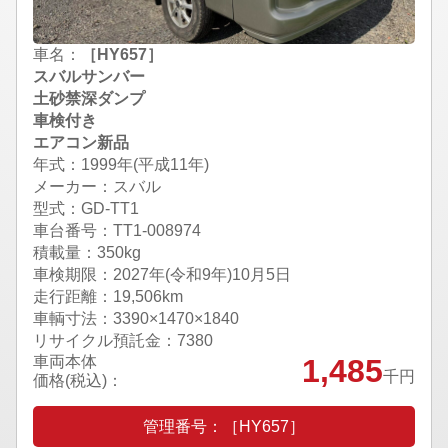
車名：
［HY657］
スバルサンバー
土砂禁深ダンプ
車検付き
エアコン新品
年式：1999年(平成11年)
メーカー：スバル
型式：GD-TT1
車台番号：TT1-008974
積載量：350kg
車検期限：
2027年(令和9年)10月5日
走行距離：19,506km
車輌寸法：3390×1470×1840
リサイクル預託金：7380
車両本体
1,485
千円
価格(税込)：
管理番号：［HY657］