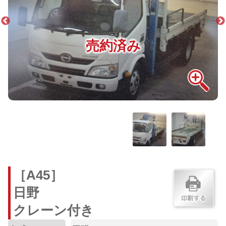
売約済み
［A45］
日野
クレーン付き