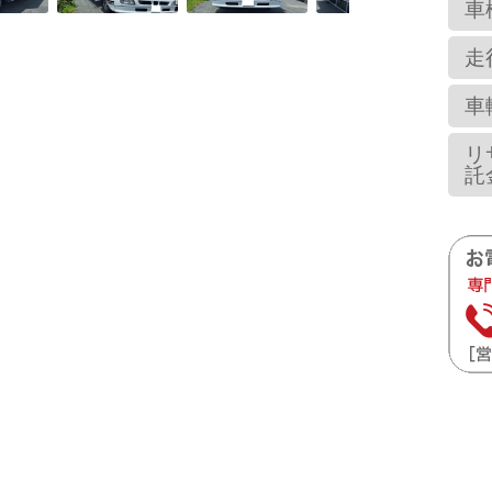
車
走
車
リ
託