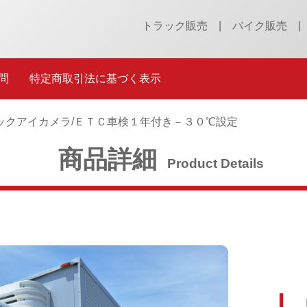
トラック販売
バイク販売
問
特定商取引法に基づく表示
ックアイカメラ/ＥＴＣ
車検１年付き
－３０℃設定
商品詳細
Product Details
［