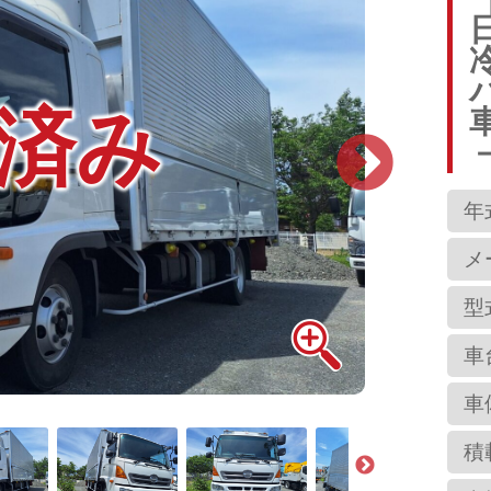
済み
年
メ
型
車
車
積