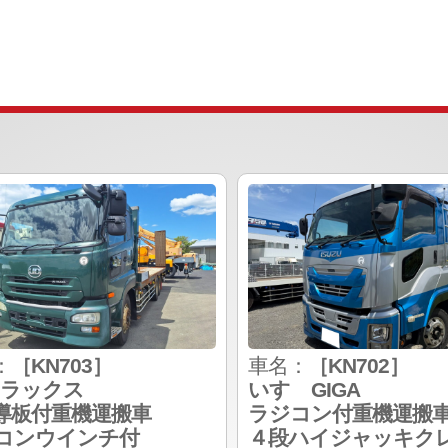
：
［KN703］
車名：
［KN702］
トラックス
いすゞGIGA
導板付重機運搬車
ラジコン付重機運搬
コンウインチ付
４段ハイジャッキク