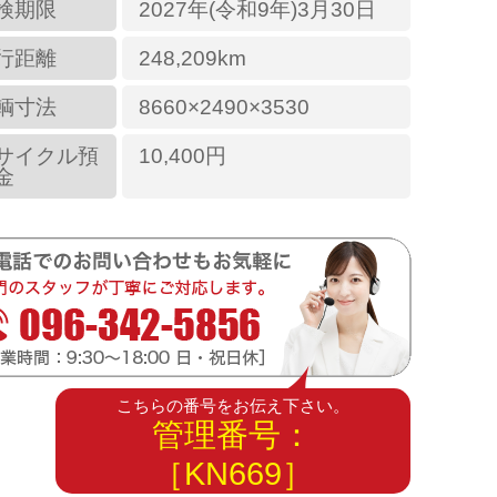
検期限
2027年(令和9年)3月30日
行距離
248,209km
輌寸法
8660×2490×3530
サイクル預
10,400円
金
こちらの番号をお伝え下さい。
管理番号：
［KN669］