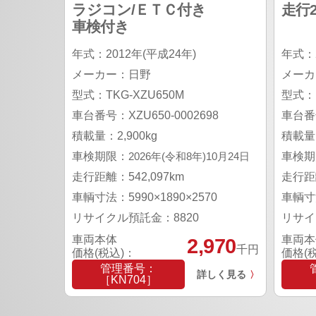
ラジコン/ＥＴＣ付き
走行2
車検付き
年式：2012年(平成24年)
年式：2
メーカー：日野
メーカ
型式：TKG-XZU650M
型式：K
車台番号：XZU650-0002698
車台番号
積載量：2,900kg
積載量：
車検期限：
2026年(令和8年)10月24日
車検期
走行距離：542,097km
走行距離
車輌寸法：5990×1890×2570
車輌寸法
リサイクル預託金：8820
リサイ
車両本体
車両本
2,970
千円
価格(税込)：
価格(
管理番号：
詳しく見る
〉
［KN704］