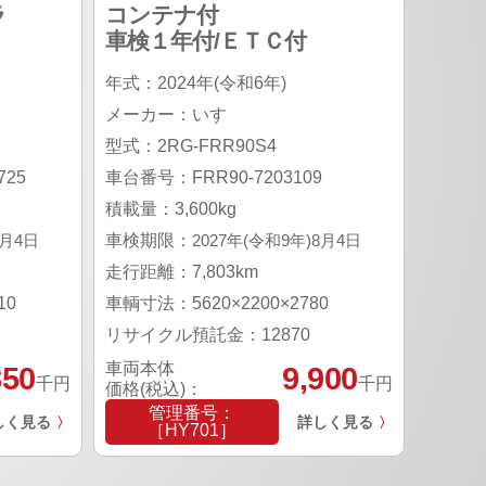
ラ
コンテナ付
車検１年付/ＥＴＣ付
年式：2024年(令和6年)
メーカー：いすゞ
型式：2RG-FRR90S4
25
車台番号：FRR90-7203109
積載量：3,600kg
6月4日
車検期限：
2027年(令和9年)8月4日
走行距離：7,803km
10
車輌寸法：5620×2200×2780
リサイクル預託金：12870
車両本体
850
9,900
千円
千円
価格(税込)：
管理番号：
しく見る
詳しく見る
〉
〉
［HY701］