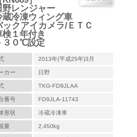
日野レンジャー
冷蔵冷凍ウィング車
バックアイカメラ/ＥＴＣ
車検１年付き
－３０℃設定
式
2013年(平成25年)3月
ーカー
日野
式
TKG-FD9JLAA
台番号
FD9JLA-11743
体形状
冷蔵冷凍車
載量
2,450kg