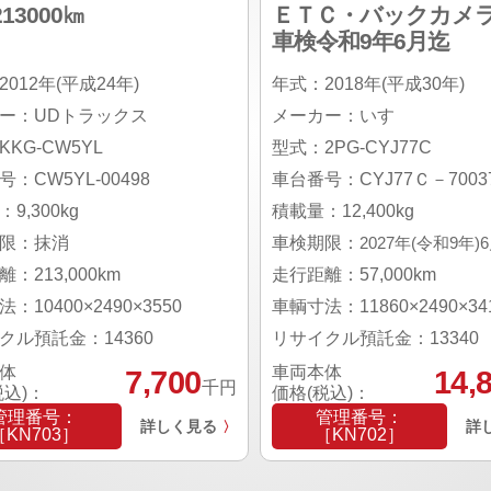
13000㎞
ＥＴＣ・バックカメ
車検令和9年6月迄
012年(平成24年)
年式：2018年(平成30年)
ー：UDトラックス
メーカー：いすゞ
KG-CW5YL
型式：2PG-CYJ77C
：CW5YL-00498
車台番号：CYJ77Ｃ－70037
9,300kg
積載量：12,400kg
限：抹消
車検期限：
2027年(令和9年)
：213,000km
走行距離：57,000km
：10400×2490×3550
車輌寸法：11860×2490×34
クル預託金：14360
リサイクル預託金：13340
体
車両本体
7,700
14,
千円
税込)：
価格(税込)：
管理番号：
管理番号：
詳しく見る
詳
〉
［KN703］
［KN702］