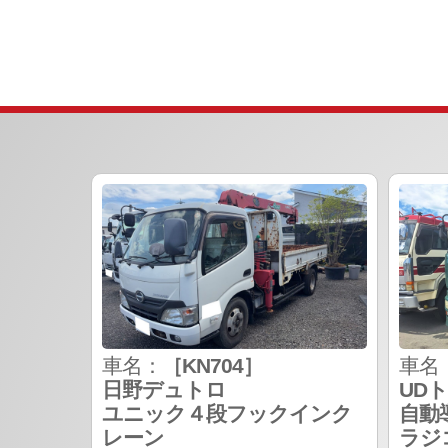
車名：
［KN704］
車名
日野デュトロ
UD
ユニック４段フックインク
自動
レーン
ラジ