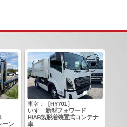
車名：
［HY701］
いすゞ新型フォワード
車
HIAB製脱着装置式コンテナ
レーン
車