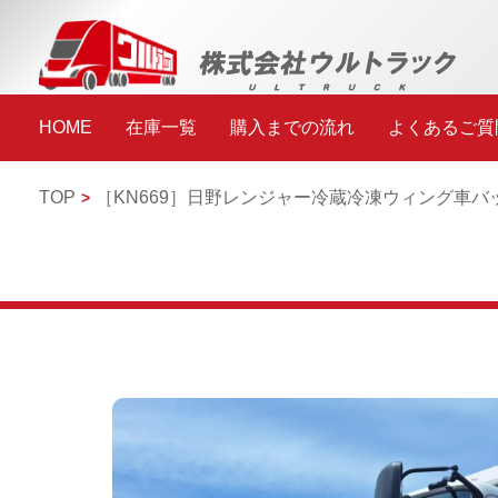
HOME
在庫一覧
購入までの流れ
よくあるご質
TOP
［KN669］
日野レンジャー
冷蔵冷凍ウィング車
バ