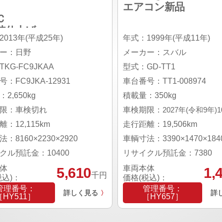
エアコン新品
Ｃ
装仕上げ
013年(平成25年)
年式：1999年(平成11年)
ー：日野
メーカー：スバル
KG-FC9JKAA
型式：GD-TT1
：FC9JKA-12931
車台番号：TT1-008974
2,650kg
積載量：350kg
限：車検切れ
車検期限：
2027年(令和9年)
：12,115km
走行距離：19,506km
：8160×2230×2920
車輌寸法：3390×1470×184
クル預託金：10400
リサイクル預託金：7380
体
車両本体
5,610
1,
千円
税込)：
価格(税込)：
管理番号：
管理番号：
詳しく見る
詳
〉
［HY511］
［HY657］