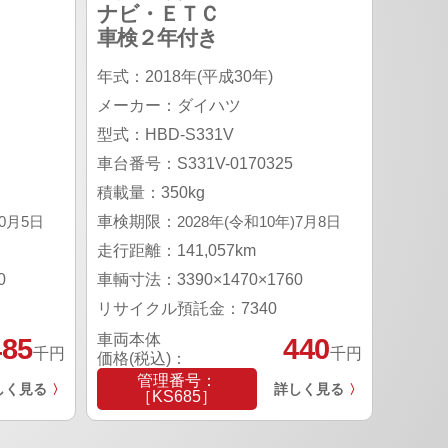
ナビ・ＥＴＣ
車検２年付き
年式：2018年(平成30年)
メーカー：ダイハツ
型式：HBD-S331V
車台番号：S331V-0170325
積載量：350kg
10月5日
車検期限：
2028年(令和10年)7月8日
走行距離：141,057km
0
車輌寸法：3390×1470×1760
リサイクル預託金：7340
車両本体
485
440
千円
千円
価格(税込)：
管理番号：
しく見る
詳しく見る
〉
〉
［KS685］