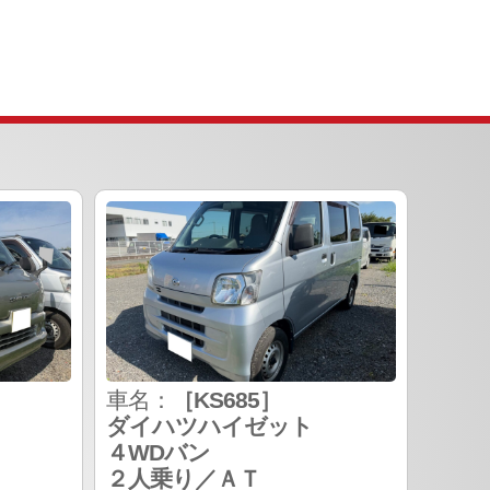
車名：
［KS685］
ダイハツハイゼット
４WDバン
２人乗り／ＡＴ