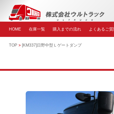
HOME
在庫一覧
購入までの流れ
よくあるご質
TOP
[KM337]
日野
中型
Ｌゲートダンプ