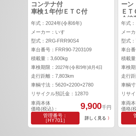
コンテナ付
ーン
車検１年付/ＥＴＣ付
ＥＴ
全塗
年式：2024年(令和6年)
年式：2
メーカー：いすゞ
メーカ
型式：2RG-FRR90S4
型式：T
車台番号：FRR90-7203109
車台番号
積載量：3,600kg
積載量：
車検期限：
2027年(令和9年)8月4日
車検期
走行距離：7,803km
走行距離
車輌寸法：5620×2200×2780
車輌寸法
リサイクル預託金：12870
リサイ
車両本体
車両本
9,900
千円
価格(税込)：
価格(
管理番号：
詳しく見る
〉
［HY701］