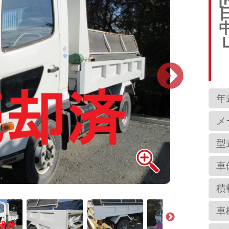
年
メ
型
車
積
車