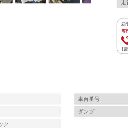
走
車台番号
ダンプ
ック