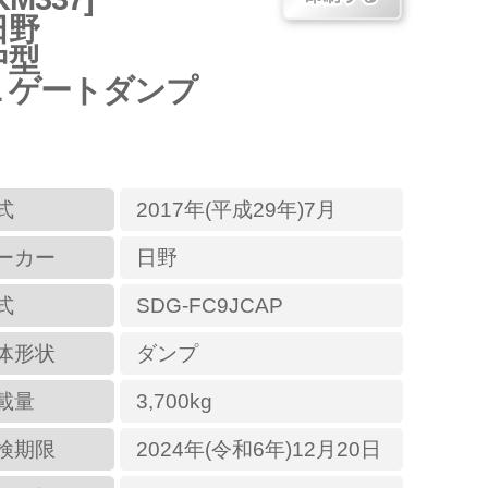
日野
中型
Ｌゲートダンプ
式
2017年(平成29年)7月
ーカー
日野
式
SDG-FC9JCAP
体形状
ダンプ
載量
3,700kg
検期限
2024年(令和6年)12月20日