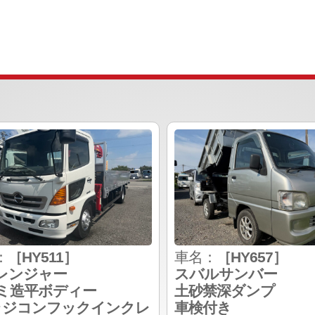
：
［HY511］
車名：
［HY657］
レンジャー
スバルサンバー
ミ造平ボディー
土砂禁深ダンプ
ラジコンフックインクレ
車検付き