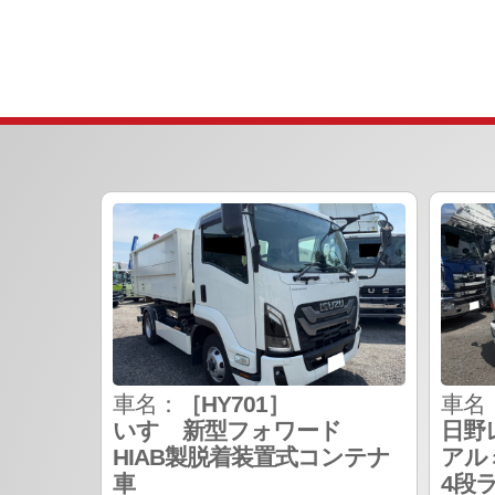
車名：
［HY701］
車名
いすゞ新型フォワード
日野
HIAB製脱着装置式コンテナ
アル
車
4段