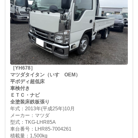
［YH678］
マツダタイタン（いすゞOEM）
平ボディ超低床
車検付き
ＥＴＣ・ナビ
全塗装床鉄板張り
年式：2013年(平成25年)10月
メーカー：マツダ
型式：TKG-LHR85A
車台番号：LHR85-7004261
積載量：1,500kg