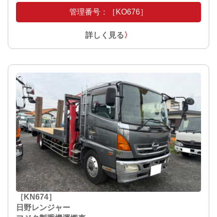
管理番号：［KO676］
詳しく見る
〉
［KN674］
日野レンジャー