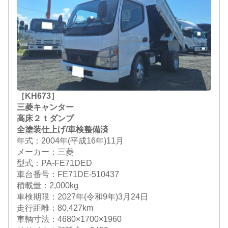
［KH673］
三菱キャンター
高床２ｔダンプ
全塗装仕上げ/車検整備済
年式：2004年(平成16年)11月
メーカー：三菱
型式：PA-FE71DED
車台番号：FE71DE-510437
積載量：2,000kg
車検期限：
2027年(令和9年)3月24日
走行距離：80,427km
車輌寸法：4680×1700×1960