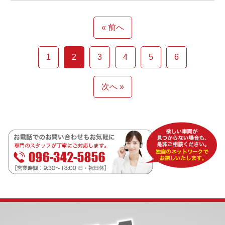
« 前へ
1
2
3
4
5
6
次へ »