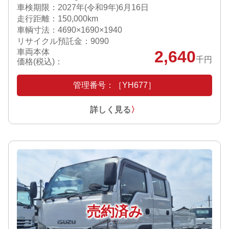
車検期限：
2027年(令和9年)6月16日
走行距離：150,000km
車輌寸法：4690×1690×1940
リサイクル預託金：9090
車両本体
2,640
千円
価格(税込)：
管理番号：［YH677］
詳しく見る
〉
売約済み