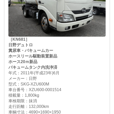
［KN681］
日野デュトロ
糞尿車・バキュームカー
ホースリール駆動装置新品
ホース20ｍ新品
バキュームタンク内洗浄済
年式：2011年(平成23年)6月
メーカー：日野
型式：SKG-XZU600M
車台番号：XZU600-0001514
積載量：1,800kg
車検期限：抹消
走行距離：132,000km
車輌寸法：4690×1690×1950