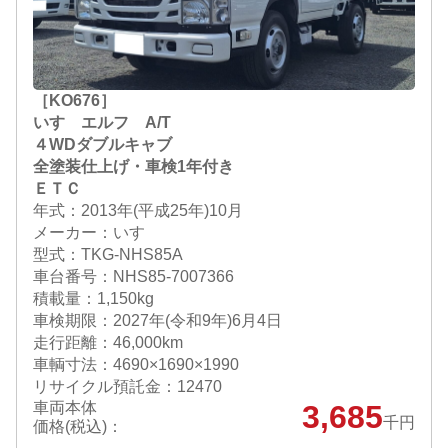
［KO676］
いすゞエルフ A/T
４WDダブルキャブ
全塗装仕上げ・車検1年付き
ＥＴＣ
年式：2013年(平成25年)10月
メーカー：いすゞ
型式：TKG-NHS85A
車台番号：NHS85-7007366
積載量：1,150kg
車検期限：
2027年(令和9年)6月4日
走行距離：46,000km
車輌寸法：4690×1690×1990
リサイクル預託金：12470
車両本体
3,685
千円
価格(税込)：