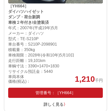
［YH664］
ダイハツハイゼット
ダンプ・荷台新調
車検２年付き/全塗装済
年式：2007年(平成19年)5月
メーカー：ダイハツ
型式：TE-S210P
車台番号：S210P-2098901
積載量：350kg
車検期限：
2028年(令和10年)5月10日
走行距離：19,101km
車輌寸法：3390×1470×1830
リサイクル預託金：5440
車両本体
1,210
千円
価格(税込)：
管理番号：［YH664］
詳しく見る
〉