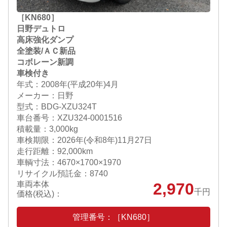
［KN680］
日野デュトロ
高床強化ダンプ
全塗装/ＡＣ新品
コボレーン新調
車検付き
年式：2008年(平成20年)4月
メーカー：日野
型式：BDG-XZU324T
車台番号：XZU324-0001516
積載量：3,000kg
車検期限：
2026年(令和8年)11月27日
走行距離：92,000km
車輌寸法：4670×1700×1970
リサイクル預託金：8740
車両本体
2,970
千円
価格(税込)：
管理番号：［KN680］