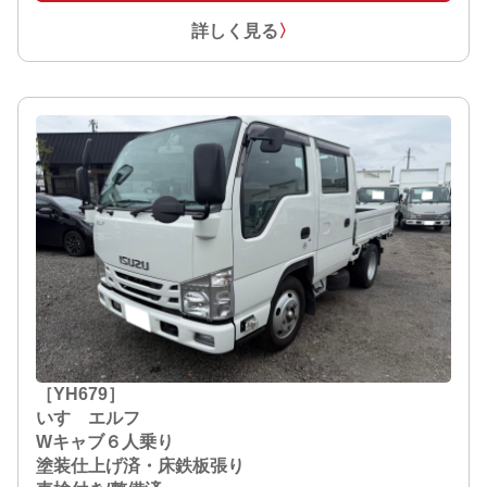
詳しく見る
〉
［YH679］
いすゞエルフ
Wキャブ６人乗り
塗装仕上げ済・床鉄板張り