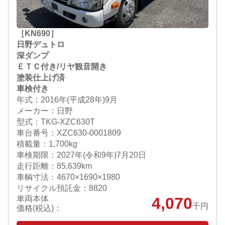
［KN690］
日野デュトロ
深ダンプ
ＥＴＣ付き/リヤ観音開き
塗装仕上げ済
車検付き
年式：2016年(平成28年)9月
メーカー：日野
型式：TKG-XZC630T
車台番号：XZC630-0001809
積載量：1,700kg
車検期限：
2027年(令和9年)7月20日
走行距離：85,639km
車輌寸法：4670×1690×1980
リサイクル預託金：8820
車両本体
4,070
千円
価格(税込)：