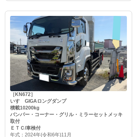
［KN672］
いすゞGIGAロングダンプ
積載10200kg
バンパー・コーナー・グリル・ミラーセットメッキ
取付
ＥＴＣ/車検付
年式：2024年(令和6年)11月