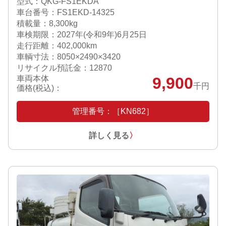
型式：QKG-FS1EKDA
車台番号：FS1EKD-14325
積載量：8,300kg
車検期限：
2027年(令和9年)6月25日
走行距離：402,000km
車輌寸法：8050×2490×3420
リサイクル預託金：12870
車両本体
9,900
千円
価格(税込)：
管理番号：［KN682］
詳しく見る
〉