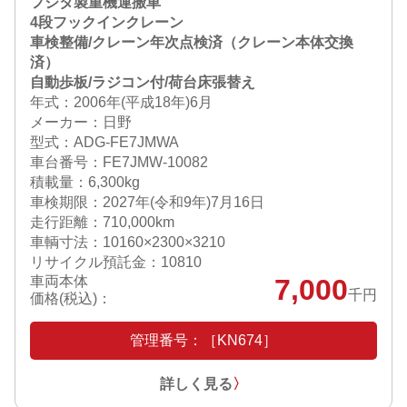
フジタ製重機運搬車
4段フックインクレーン
車検整備/クレーン年次点検済（クレーン本体交換
済）
自動歩板/ラジコン付/荷台床張替え
年式：2006年(平成18年)6月
メーカー：日野
型式：ADG-FE7JMWA
車台番号：FE7JMW-10082
積載量：6,300kg
車検期限：
2027年(令和9年)7月16日
走行距離：710,000km
車輌寸法：10160×2300×3210
リサイクル預託金：10810
車両本体
7,000
千円
価格(税込)：
管理番号：［KN674］
詳しく見る
〉