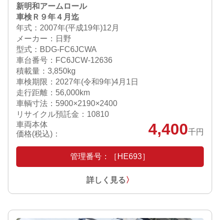
新明和アームロール
車検Ｒ９年４月迄
年式：2007年(平成19年)12月
メーカー：日野
型式：BDG-FC6JCWA
車台番号：FC6JCW-12636
積載量：3,850kg
車検期限：
2027年(令和9年)4月1日
走行距離：56,000km
車輌寸法：5900×2190×2400
リサイクル預託金：10810
車両本体
4,400
千円
価格(税込)：
管理番号：［HE693］
詳しく見る
〉