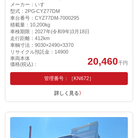
メーカー：いすゞ
型式：2PG-CYZ77DM
車台番号：CYZ77DM-7000295
積載量：10,200kg
車検期限：
2027年(令和9年)3月18日
走行距離：412km
車輌寸法：9030×2490×3370
リサイクル預託金：14900
車両本体
20,460
千円
価格(税込)：
管理番号：［KN672］
詳しく見る
〉