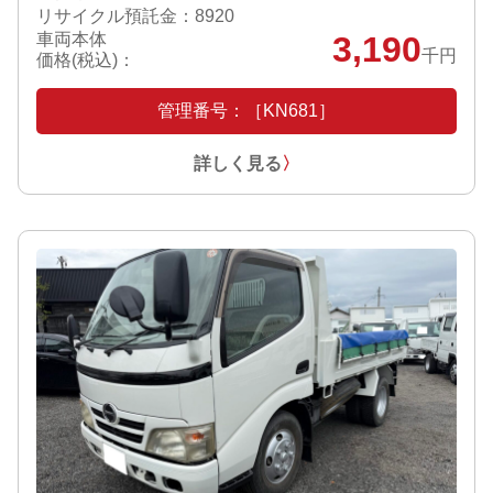
リサイクル預託金：8920
車両本体
3,190
千円
価格(税込)：
管理番号：［KN681］
詳しく見る
〉