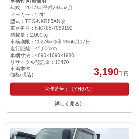
車検付き/整備済
年式：2017年(平成29年)2月
メーカー：いすゞ
型式：TPG-NKR85AN改
車台番号：NKR85-7059192
積載量：2,000kg
車検期限：
2027年(令和9年)6月17日
走行距離：45,000km
車輌寸法：4690×1690×1980
リサイクル預託金：12470
車両本体
3,190
千円
価格(税込)：
管理番号：［YH679］
詳しく見る
〉