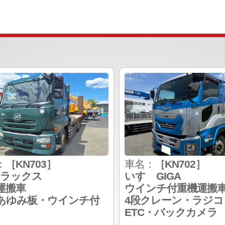
：
［KN703］
車名：
［KN702］
トラックス
いすゞGIGA
運搬車
ウインチ付重機運搬
あゆみ板・ウインチ付
4段クレーン・ラジコ
ETC・バックカメラ