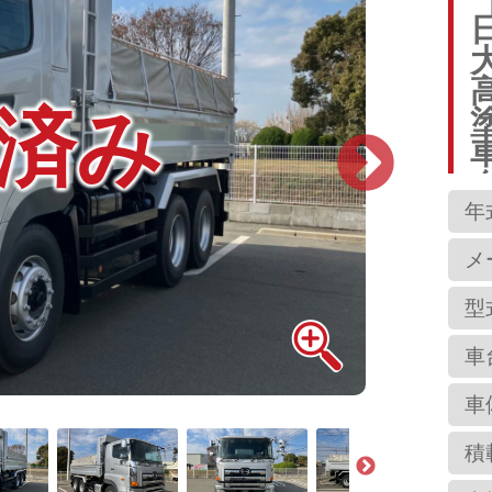
済み
年
メ
型
車
車
積