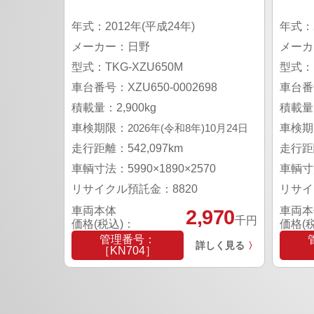
年式：2012年(平成24年)
年式：2
メーカー：日野
メーカ
型式：TKG-XZU650M
型式：K
車台番号：XZU650-0002698
車台番号
積載量：2,900kg
積載量：
車検期限：
2026年(令和8年)10月24日
車検期
走行距離：542,097km
走行距離
車輌寸法：5990×1890×2570
車輌寸法
リサイクル預託金：8820
リサイ
車両本体
車両本
2,970
千円
価格(税込)：
価格(
管理番号：
詳しく見る
〉
［KN704］