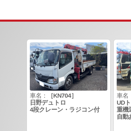
車名：
［KN704］
車名
日野デュトロ
UD
4段クレーン・ラジコン付
重機
自動