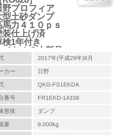
日野プロフィア
大型土砂ダンプ
高馬力４１０ｐｓ
塗装仕上げ済
車検1年付き
タイヤ１０本新品
式
2017年(平成29年)8月
ーカー
日野
式
QKG-FS1EKDA
台番号
FR1EKD-14338
体形状
ダンプ
載量
9,000kg