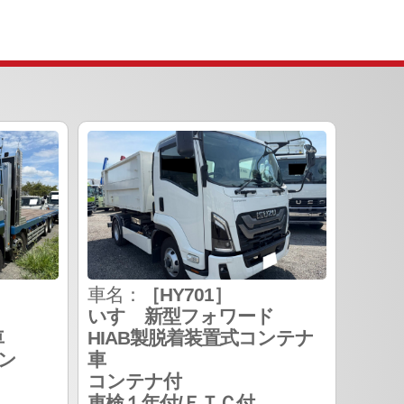
車名：
［HY701］
いすゞ新型フォワード
車
HIAB製脱着装置式コンテナ
ン
車
コンテナ付
車検１年付/ＥＴＣ付