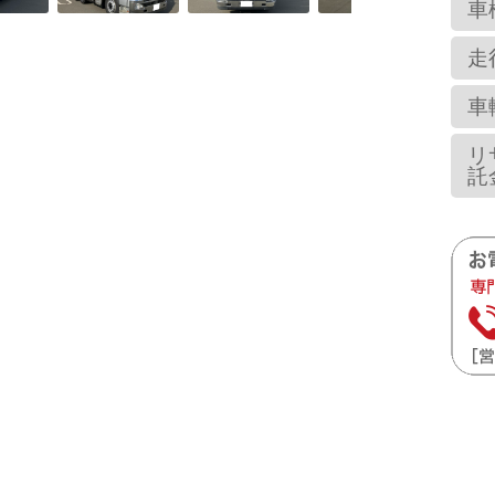
車
走
車
リ
託