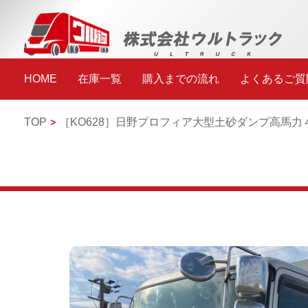
HOME
在庫一覧
購入までの流れ
よくあるご質
TOP
［KO628］
日野プロフィア
大型土砂ダンプ
高馬力