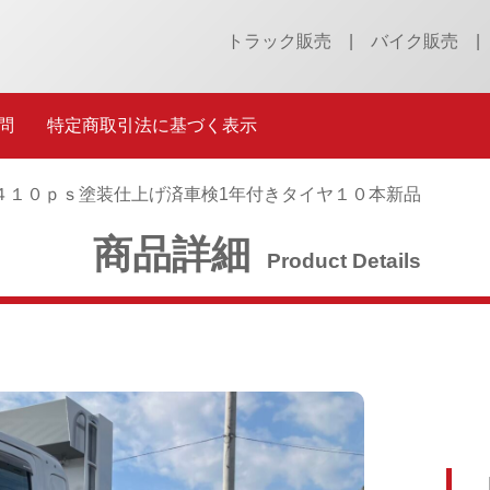
トラック販売
バイク販売
問
特定商取引法に基づく表示
４１０ｐｓ
塗装仕上げ済
車検1年付き
タイヤ１０本新品
商品詳細
Product Details
［