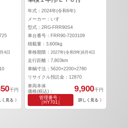
年式：2024年(令和6年)
メーカー：いすゞ
型式：2RG-FRR90S4
25
車台番号：FRR90-7203109
積載量：3,600kg
6月4日
車検期限：
2027年(令和9年)8月4日
走行距離：7,803km
10
車輌寸法：5620×2200×2780
リサイクル預託金：12870
車両本体
850
9,900
千円
千円
価格(税込)：
管理番号：
しく見る
詳しく見る
〉
〉
［HY701］