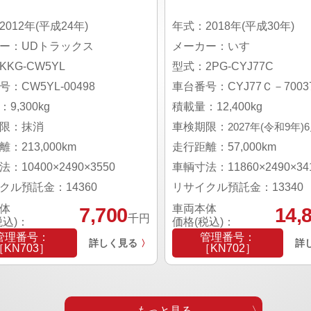
012年(平成24年)
年式：2018年(平成30年)
ー：UDトラックス
メーカー：いすゞ
KG-CW5YL
型式：2PG-CYJ77C
：CW5YL-00498
車台番号：CYJ77Ｃ－70037
9,300kg
積載量：12,400kg
限：抹消
車検期限：
2027年(令和9年)
：213,000km
走行距離：57,000km
：10400×2490×3550
車輌寸法：11860×2490×34
クル預託金：14360
リサイクル預託金：13340
体
車両本体
7,700
14,
千円
税込)：
価格(税込)：
管理番号：
管理番号：
詳しく見る
詳
〉
［KN703］
［KN702］
もっと見る