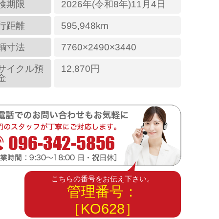
検期限
2026年(令和8年)11月4日
行距離
595,948km
輌寸法
7760×2490×3440
サイクル預
12,870円
金
こちらの番号をお伝え下さい。
管理番号：
［KO628］