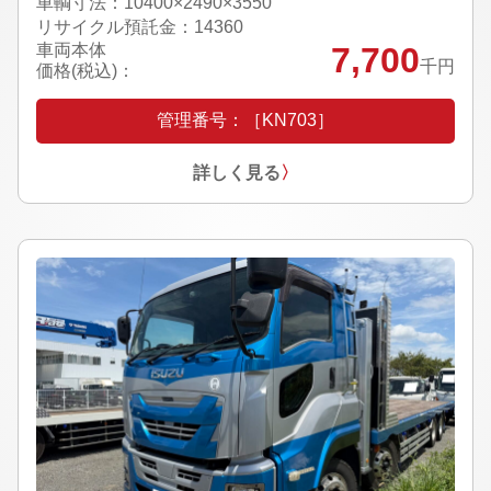
車輌寸法：10400×2490×3550
リサイクル預託金：14360
車両本体
7,700
千円
価格(税込)：
管理番号：［KN703］
詳しく見る
〉