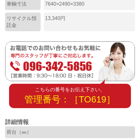
車輌寸法
7640×2490×3380
リサイクル預
13,340円
託金
こちらの番号をお伝え下さい。
管理番号：［TO619］
詳細情報
荷台（㎜）