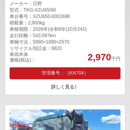
メーカー：日野
型式：TKG-XZU650M
車台番号：XZU650-0002698
積載量：2,900kg
車検期限：
2026年(令和8年)10月24日
走行距離：542,097km
車輌寸法：5990×1890×2570
リサイクル預託金：8820
車両本体
2,970
千円
価格(税込)：
管理番号：［KN704］
詳しく見る
〉