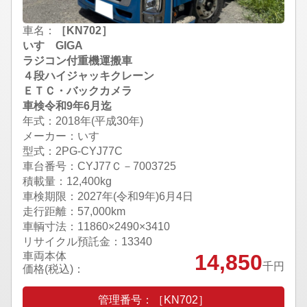
車名：
［KN702］
いすゞGIGA
ラジコン付重機運搬車
４段ハイジャッキクレーン
ＥＴＣ・バックカメラ
車検令和9年6月迄
年式：2018年(平成30年)
メーカー：いすゞ
型式：2PG-CYJ77C
車台番号：CYJ77Ｃ－7003725
積載量：12,400kg
車検期限：
2027年(令和9年)6月4日
走行距離：57,000km
車輌寸法：11860×2490×3410
リサイクル預託金：13340
車両本体
14,850
千円
価格(税込)：
管理番号：［KN702］