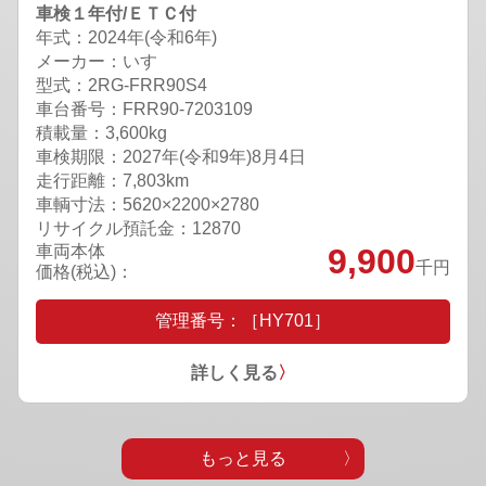
車検１年付/ＥＴＣ付
年式：2024年(令和6年)
メーカー：いすゞ
型式：2RG-FRR90S4
車台番号：FRR90-7203109
積載量：3,600kg
車検期限：
2027年(令和9年)8月4日
走行距離：7,803km
車輌寸法：5620×2200×2780
リサイクル預託金：12870
車両本体
9,900
千円
価格(税込)：
管理番号：［HY701］
詳しく見る
〉
もっと見る