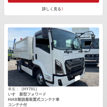
詳しく見る
〉
車名：
［HY701］
いすゞ新型フォワード
HIAB製脱着装置式コンテナ車
コンテナ付