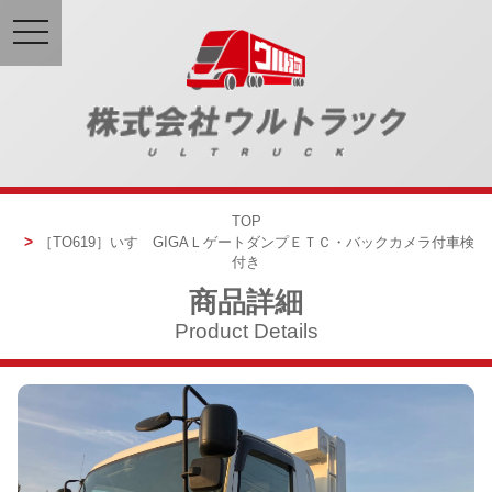
toggle
navigation
TOP
［TO619］
いすゞGIGA
Ｌゲートダンプ
ＥＴＣ・バックカメラ付
車検
付き
商品詳細
Product Details