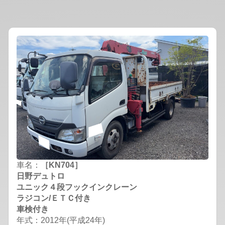
車名：
［KN704］
日野デュトロ
ユニック４段フックインクレーン
ラジコン/ＥＴＣ付き
車検付き
年式：2012年(平成24年)