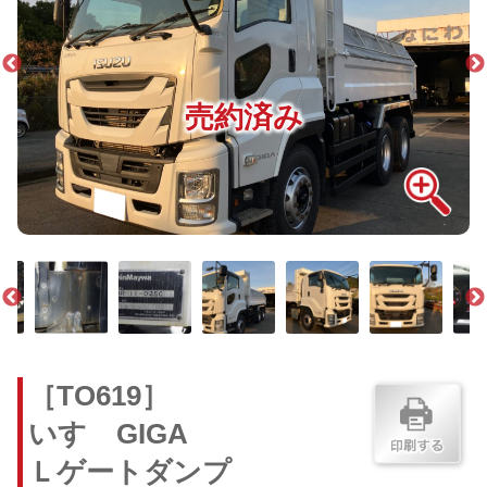
売約済み
［TO619］
いすゞGIGA
Ｌゲートダンプ