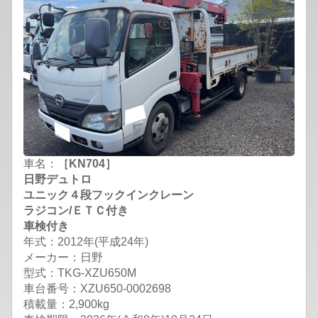
車名：
［KN704］
日野デュトロ
ユニック４段フックインクレーン
ラジコン/ＥＴＣ付き
車検付き
年式：2012年(平成24年)
メーカー：日野
型式：TKG-XZU650M
車台番号：XZU650-0002698
積載量：2,900kg