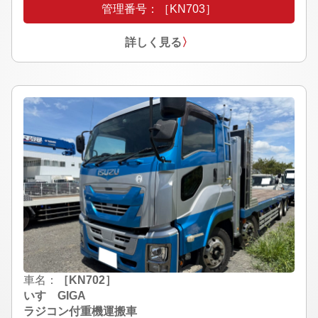
管理番号：［KN703］
詳しく見る
〉
車名：
［KN702］
いすゞGIGA
ラジコン付重機運搬車