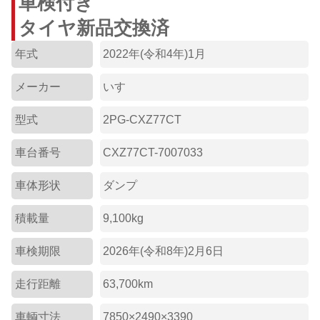
車検付き
タイヤ新品交換済
年式
2022年(令和4年)1月
メーカー
いすゞ
型式
2PG-CXZ77CT
車台番号
CXZ77CT-7007033
車体形状
ダンプ
積載量
9,100kg
車検期限
2026年(令和8年)2月6日
走行距離
63,700km
車輌寸法
7850×2490×3390