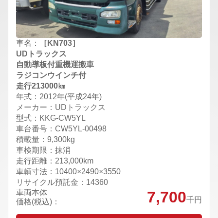
車名：
［KN703］
UDトラックス
自動導板付重機運搬車
ラジコンウインチ付
走行213000㎞
年式：2012年(平成24年)
メーカー：UDトラックス
型式：KKG-CW5YL
車台番号：CW5YL-00498
積載量：9,300kg
車検期限：抹消
走行距離：213,000km
車輌寸法：10400×2490×3550
リサイクル預託金：14360
車両本体
7,700
千円
価格(税込)：