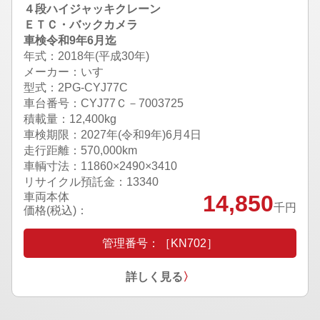
４段ハイジャッキクレーン
ＥＴＣ・バックカメラ
車検令和9年6月迄
年式：2018年(平成30年)
メーカー：いすゞ
型式：2PG-CYJ77C
車台番号：CYJ77Ｃ－7003725
積載量：12,400kg
車検期限：
2027年(令和9年)6月4日
走行距離：570,000km
車輌寸法：11860×2490×3410
リサイクル預託金：13340
車両本体
14,850
千円
価格(税込)：
管理番号：［KN702］
詳しく見る
〉