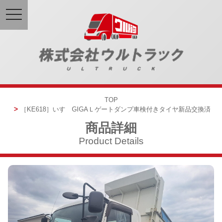
toggle
navigation
TOP
［KE618］
いすゞGIGA
Ｌゲートダンプ
車検付き
タイヤ新品交換済
商品詳細
Product Details