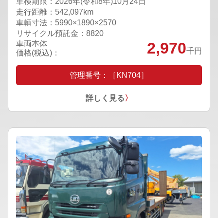
車検期限：
2026年(令和8年)10月24日
走行距離：542,097km
車輌寸法：5990×1890×2570
リサイクル預託金：8820
車両本体
2,970
千円
価格(税込)：
管理番号：［KN704］
詳しく見る
〉