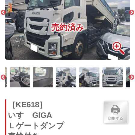
売約済み
［KE618］
いすゞGIGA
Ｌゲートダンプ