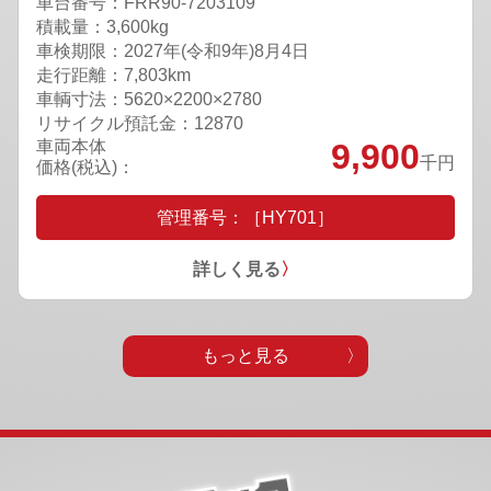
車台番号：FRR90-7203109
積載量：3,600kg
車検期限：
2027年(令和9年)8月4日
走行距離：7,803km
車輌寸法：5620×2200×2780
リサイクル預託金：12870
車両本体
9,900
千円
価格(税込)：
管理番号：［HY701］
詳しく見る
〉
もっと見る