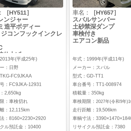
：
［HY511］
車名：
［HY657］
レンジャー
スバルサンバー
ミ造平ボディー
土砂禁深ダンプ
ラジコンフックインクレ
車検付き
エアコン新品
Ｃ
装仕上げ
013年(平成25年)
年式：1999年(平成11年)
ー：日野
メーカー：スバル
KG-FC9JKAA
型式：GD-TT1
：FC9JKA-12931
車台番号：TT1-008974
2,650kg
積載量：350kg
限：車検切れ
車検期限：
2027年(令和9年)
：12,115km
走行距離：19,506km
：8160×2230×2920
車輌寸法：3390×1470×184
クル預託金：10400
リサイクル預託金：7380