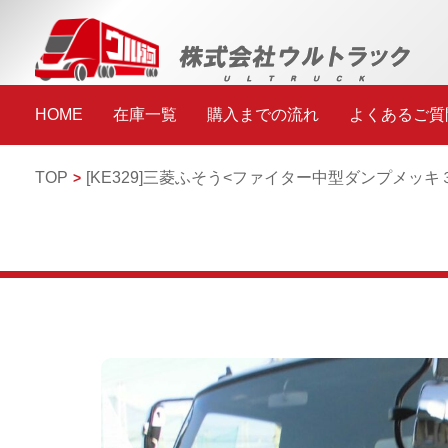
HOME
在庫一覧
購入までの流れ
よくあるご質
TOP
[KE329]三菱ふそう<ファイター
中型ダンプ
メッキ