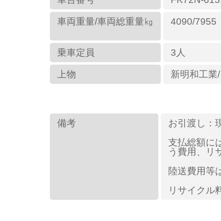
車両重量/車両総重量㎏
4090/7955
乗車定員
3人
上物
新明和工業
備考
お引渡し：
支払総額に
う費用、リ
陸送費用等
リサイクル料