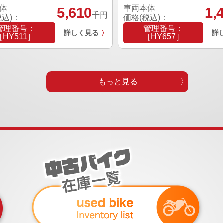
体
車両本体
5,610
1,
千円
税込)：
価格(税込)：
管理番号：
管理番号：
詳しく見る
詳
〉
［HY511］
［HY657］
もっと見る