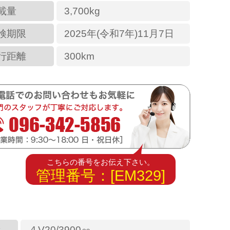
載量
3,700kg
検期限
2025年(令和7年)11月7日
行距離
300km
こちらの番号をお伝え下さい。
管理番号：[EM329]
量
４V20/3900㏄