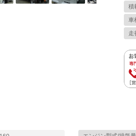
積
車
走
160
エンジン型式/排気