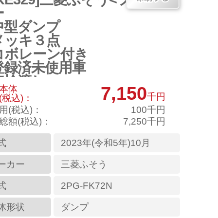
ー
中型ダンプ
メッキ３点
コボレーン付き
登録済未使用車
車検渡し
7,150
本体
千円
(税込)：
用(税込)：
100千円
総額(税込)：
7,250千円
式
2023年(令和5年)10月
ーカー
三菱ふそう
式
2PG-FK72N
体形状
ダンプ