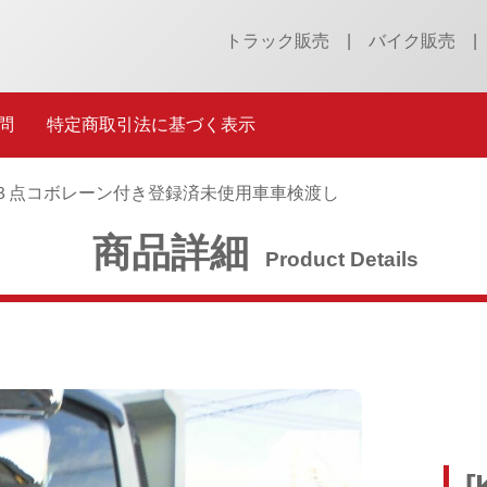
トラック販売
バイク販売
問
特定商取引法に基づく表示
３点
コボレーン付き
登録済未使用車
車検渡し
商品詳細
Product Details