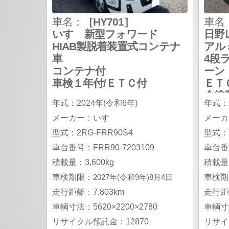
車名：
［HY701］
車名
いすゞ新型フォワード
日野
HIAB製脱着装置式コンテナ
アル
車
4段
コンテナ付
ーン
車検１年付/ＥＴＣ付
ＥＴ
全塗
年式：2024年(令和6年)
年式：2
メーカー：いすゞ
メーカ
型式：2RG-FRR90S4
型式：T
車台番号：FRR90-7203109
車台番号
積載量：3,600kg
積載量：
車検期限：
2027年(令和9年)8月4日
車検期
走行距離：7,803km
走行距離
車輌寸法：5620×2200×2780
車輌寸法
リサイクル預託金：12870
リサイ