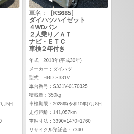
車名：
［KS685］
ダイハツハイゼット
４WDバン
２人乗り／ＡＴ
ナビ・ＥＴＣ
車検２年付き
年式：2018年(平成30年)
メーカー：ダイハツ
型式：HBD-S331V
車台番号：S331V-0170325
積載量：350kg
10月5日
車検期限：
2028年(令和10年)7月8日
走行距離：141,057km
0
車輌寸法：3390×1470×1760
リサイクル預託金：7340