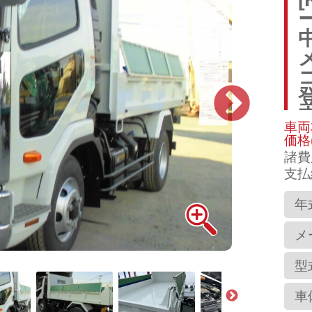
車両
価格
諸費
支払
年
メ
型
車