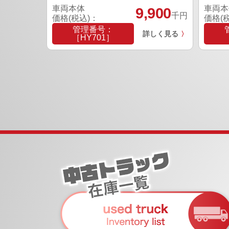
車両本体
車両本
9,900
千円
価格(税込)：
価格(
管理番号：
詳しく見る
〉
［HY701］