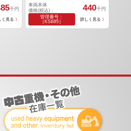
車両本体
485
440
千円
千円
価格(税込)：
管理番号：
しく見る
詳しく見る
〉
〉
［KS685］