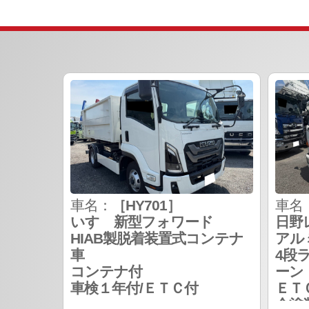
車名：
［HY701］
車名
いすゞ新型フォワード
日野
HIAB製脱着装置式コンテナ
アル
車
4段
コンテナ付
ーン
車検１年付/ＥＴＣ付
ＥＴ
全塗