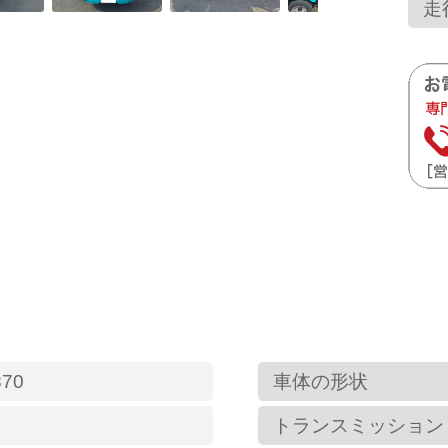
走
870
車体の形状
トランスミッション