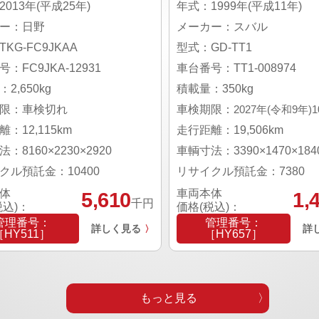
013年(平成25年)
年式：1999年(平成11年)
ー：日野
メーカー：スバル
KG-FC9JKAA
型式：GD-TT1
：FC9JKA-12931
車台番号：TT1-008974
2,650kg
積載量：350kg
限：車検切れ
車検期限：
2027年(令和9年)
：12,115km
走行距離：19,506km
：8160×2230×2920
車輌寸法：3390×1470×184
クル預託金：10400
リサイクル預託金：7380
体
車両本体
5,610
1,
千円
税込)：
価格(税込)：
管理番号：
管理番号：
詳しく見る
詳
〉
［HY511］
［HY657］
もっと見る