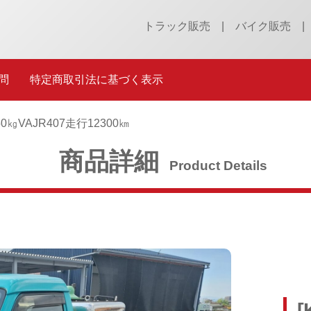
トラック販売
バイク販売
問
特定商取引法に基づく表示
0㎏
VAJR407
走行12300㎞
商品詳細
Product Details
[