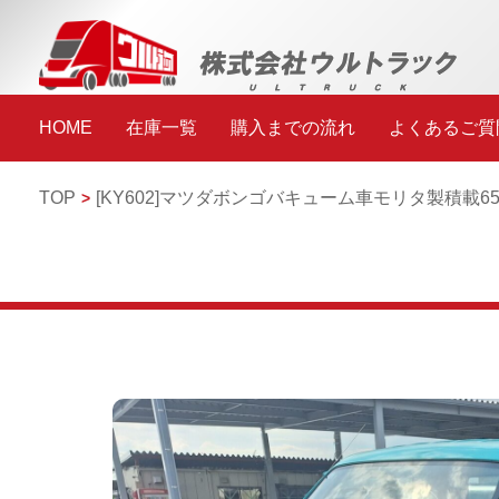
HOME
在庫一覧
購入までの流れ
よくあるご質
TOP
[KY602]
マツダボンゴ
バキューム車
モリタ製積載65