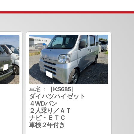
車名：
［KS685］
ダイハツハイゼット
４WDバン
２人乗り／ＡＴ
ナビ・ＥＴＣ
車検２年付き