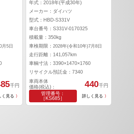
年式：2018年(平成30年)
メーカー：ダイハツ
型式：HBD-S331V
車台番号：S331V-0170325
積載量：350kg
10月5日
車検期限：
2028年(令和10年)7月8日
走行距離：141,057km
0
車輌寸法：3390×1470×1760
リサイクル預託金：7340
車両本体
485
440
千円
千円
価格(税込)：
管理番号：
しく見る
詳しく見る
〉
〉
［KS685］