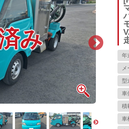
済み
V
走
年
メ
型
車
積
車