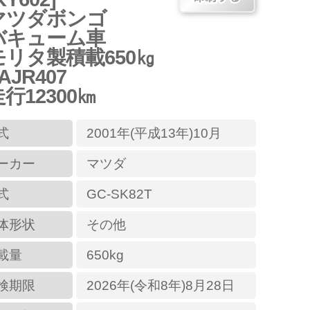
マツダボンゴ
バキューム車
モリタ製積載650㎏
AJR407
行12300㎞
式
2001年(平成13年)10月
ーカー
マツダ
式
GC-SK82T
体形状
その他
載量
650kg
検期限
2026年(令和8年)8月28日