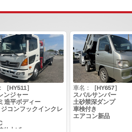
：
［HY511］
車名：
［HY657］
レンジャー
スバルサンバー
ミ造平ボディー
土砂禁深ダンプ
ラジコンフックインクレ
車検付き
エアコン新品
Ｃ
装仕上げ