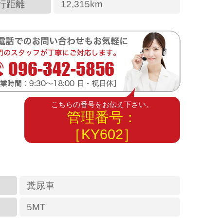
行距離
12,315km
こちらの番号をお伝え下さい。
管理番号：
［KY602］
糞尿車
5MT