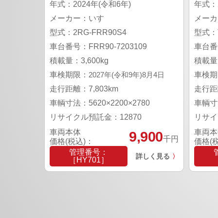
年式：2024年(令和6年)
年式：2
メーカー：いすゞ
メーカ
型式：2RG-FRR90S4
型式：T
車台番号：FRR90-7203109
車台番号
積載量：3,600kg
積載量：
車検期限：
2027年(令和9年)8月4日
車検期
走行距離：7,803km
走行距離
車輌寸法：5620×2200×2780
車輌寸法
リサイクル預託金：12870
リサイ
車両本体
車両本
9,900
千円
価格(税込)：
価格(
管理番号：
詳しく見る
〉
［HY701］