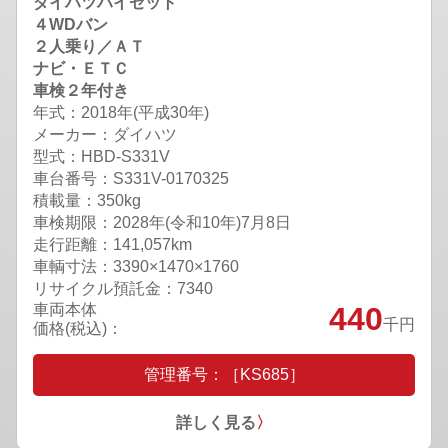
ダイハツハイゼット
４WDバン
２人乗り／ＡＴ
ナビ・ＥＴＣ
車検２年付き
年式：2018年(平成30年)
メーカー：ダイハツ
型式：HBD-S331V
車台番号：S331V-0170325
積載量：350kg
車検期限：
2028年(令和10年)7月8日
走行距離：141,057km
車輌寸法：3390×1470×1760
リサイクル預託金：7340
車両本体
440
千円
価格(税込)：
管理番号：［KS685］
詳しく見る
〉