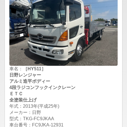
車名：
［HY511］
日野レンジャー
アルミ造平ボディー
4段ラジコンフックインクレーン
ＥＴＣ
全塗装仕上げ
年式：2013年(平成25年)
メーカー：日野
型式：TKG-FC9JKAA
車台番号：FC9JKA-12931