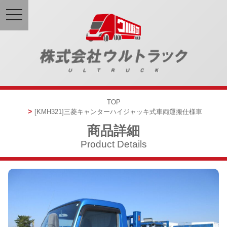
toggle
navigation
TOP
[KMH321]
三菱キャンター
ハイジャッキ式
車両運搬仕様車
商品詳細
Product Details