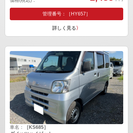
価格(税込)：
管理番号：［HY657］
詳しく見る
〉
車名：
［KS685］