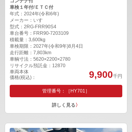
コンテナ付
車検１年付/ＥＴＣ付
年式：2024年(令和6年)
メーカー：いすゞ
型式：2RG-FRR90S4
車台番号：FRR90-7203109
積載量：3,600kg
車検期限：
2027年(令和9年)8月4日
走行距離：7,803km
車輌寸法：5620×2200×2780
リサイクル預託金：12870
車両本体
9,900
千円
価格(税込)：
管理番号：［HY701］
詳しく見る
〉