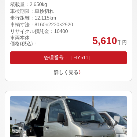
積載量：2,650kg
車検期限：車検切れ
走行距離：12,115km
車輌寸法：8160×2230×2920
リサイクル預託金：10400
車両本体
5,610
千円
価格(税込)：
管理番号：［HY511］
詳しく見る
〉