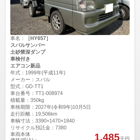
車名：
［HY657］
スバルサンバー
土砂禁深ダンプ
車検付き
エアコン新品
年式：1999年(平成11年)
メーカー：スバル
型式：GD-TT1
車台番号：TT1-008974
積載量：350kg
車検期限：
2027年(令和9年)10月5日
走行距離：19,506km
車輌寸法：3390×1470×1840
リサイクル預託金：7380
車両本体
1,485
千円