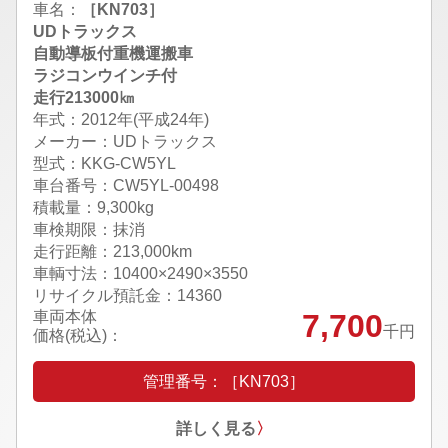
車名：
［KN703］
UDトラックス
自動導板付重機運搬車
ラジコンウインチ付
走行213000㎞
年式：2012年(平成24年)
メーカー：UDトラックス
型式：KKG-CW5YL
車台番号：CW5YL-00498
積載量：9,300kg
車検期限：抹消
走行距離：213,000km
車輌寸法：10400×2490×3550
リサイクル預託金：14360
車両本体
7,700
千円
価格(税込)：
管理番号：［KN703］
詳しく見る
〉