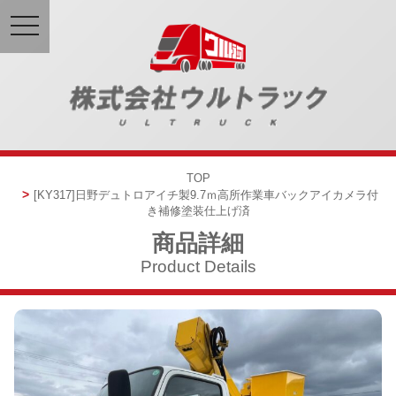
toggle
navigation
TOP
[KY317]
日野デュトロ
アイチ製9.7ｍ高所作業車
バックアイカメラ付
き
補修塗装仕上げ済
商品詳細
Product Details