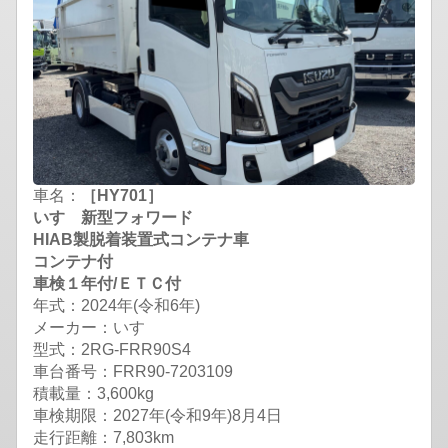
車名：
［HY701］
いすゞ新型フォワード
HIAB製脱着装置式コンテナ車
コンテナ付
車検１年付/ＥＴＣ付
年式：2024年(令和6年)
メーカー：いすゞ
型式：2RG-FRR90S4
車台番号：FRR90-7203109
積載量：3,600kg
車検期限：
2027年(令和9年)8月4日
走行距離：7,803km