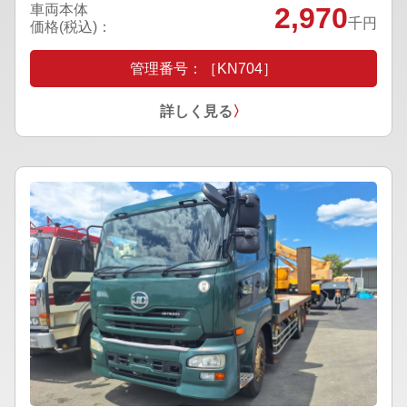
車両本体
2,970
千円
価格(税込)：
管理番号：［KN704］
詳しく見る
〉