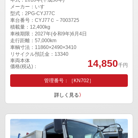
メーカー：いすゞ
型式：2PG-CYJ77C
車台番号：CYJ77Ｃ－7003725
積載量：12,400kg
車検期限：
2027年(令和9年)6月4日
走行距離：57,000km
車輌寸法：11860×2490×3410
リサイクル預託金：13340
車両本体
14,850
千円
価格(税込)：
管理番号：［KN702］
詳しく見る
〉