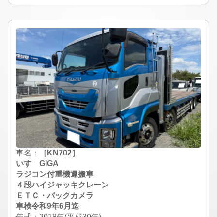
車名：
［KN702］
いすゞGIGA
ラジコン付重機運搬車
４段ハイジャッキクレーン
ＥＴＣ・バックカメラ
車検令和9年6月迄
年式：2018年(平成30年)