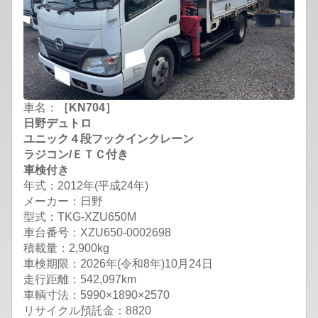
車名：
［KN704］
日野デュトロ
ユニック４段フックインクレーン
ラジコン/ＥＴＣ付き
車検付き
年式：2012年(平成24年)
メーカー：日野
型式：TKG-XZU650M
車台番号：XZU650-0002698
積載量：2,900kg
車検期限：
2026年(令和8年)10月24日
走行距離：542,097km
車輌寸法：5990×1890×2570
リサイクル預託金：8820