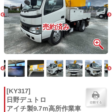
売約済み
[KY317]
日野デュトロ
アイチ製9.7ｍ高所作業車