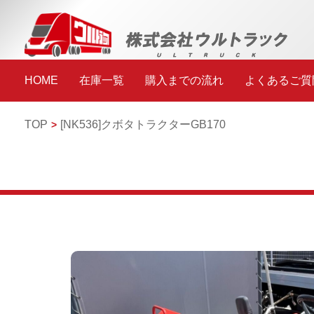
HOME
在庫一覧
購入までの流れ
よくあるご質
TOP
[NK536]
クボタ
トラクター
GB170