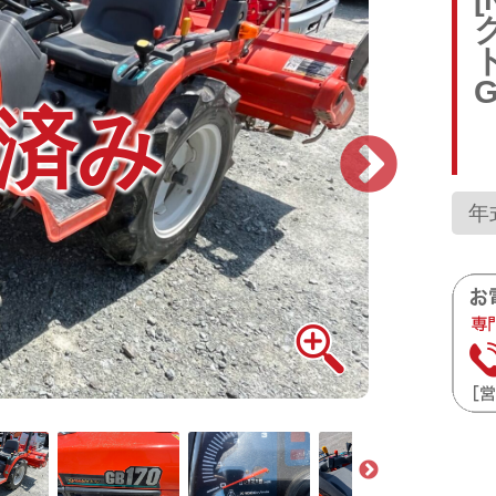
G
済み
年