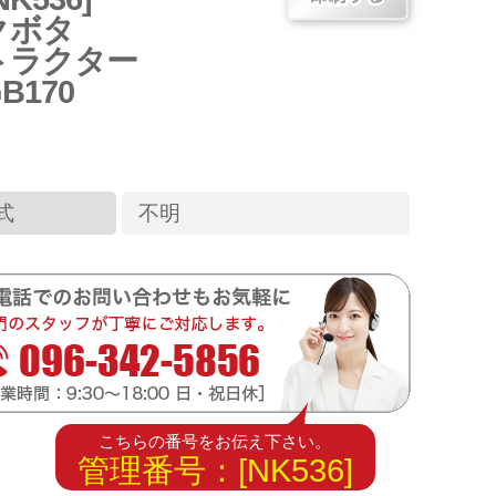
クボタ
トラクター
B170
式
不明
こちらの番号をお伝え下さい。
管理番号：[NK536]