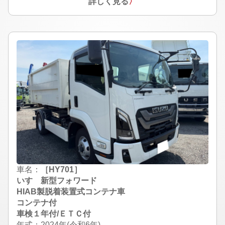
詳しく見る
〉
車名：
［HY701］
いすゞ新型フォワード
HIAB製脱着装置式コンテナ車
コンテナ付
車検１年付/ＥＴＣ付
年式：2024年(令和6年)