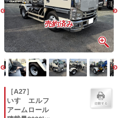
売約済み
［A27］
いすゞエルフ
アームロール