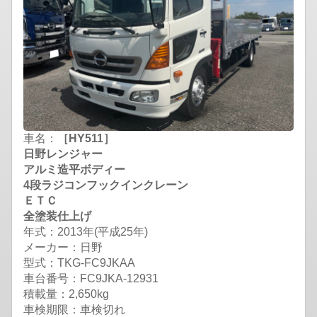
車名：
［HY511］
日野レンジャー
アルミ造平ボディー
4段ラジコンフックインクレーン
ＥＴＣ
全塗装仕上げ
年式：2013年(平成25年)
メーカー：日野
型式：TKG-FC9JKAA
車台番号：FC9JKA-12931
積載量：2,650kg
車検期限：車検切れ