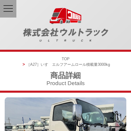
toggle
navigation
TOP
［A27］
いすゞエルフ
アームロール
積載量3000kg
商品詳細
Product Details