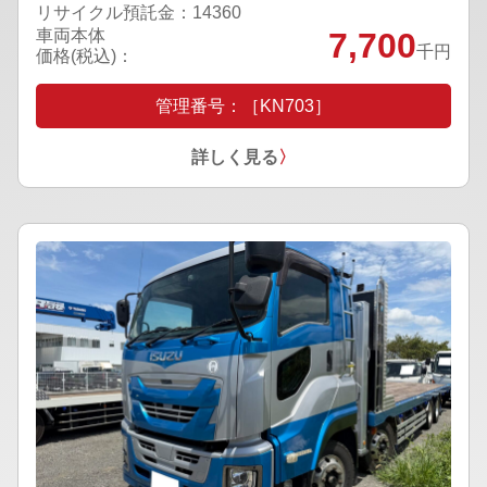
リサイクル預託金：14360
車両本体
7,700
千円
価格(税込)：
管理番号：［KN703］
詳しく見る
〉