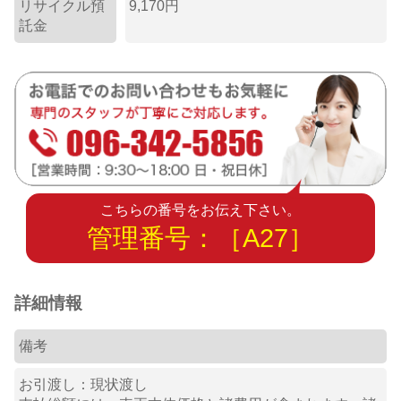
リサイクル預
9,170円
託金
こちらの番号をお伝え下さい。
管理番号：［A27］
詳細情報
備考
お引渡し：現状渡し