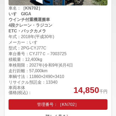
車名：
［KN702］
いすゞGIGA
ウインチ付重機運搬車
4段クレーン・ラジコン
ETC・バックカメラ
年式：2018年(平成30年)
メーカー：いすゞ
型式：2PG-CYJ77C
車台番号：CYJ77Ｃ－7003725
積載量：12,400kg
車検期限：
2027年(令和9年)6月4日
走行距離：57,000km
車輌寸法：11860×2490×3410
リサイクル預託金：13340
車両本体
14,850
千円
価格(税込)：
管理番号：［KN702］