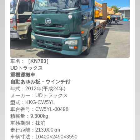
車名：
［KN703］
UDトラックス
重機運搬車
自動あゆみ板・ウインチ付
年式：2012年(平成24年)
メーカー：UDトラックス
型式：KKG-CW5YL
車台番号：CW5YL-00498
積載量：9,300kg
車検期限：抹消
走行距離：213,000km
車輌寸法：10400×2490×3550