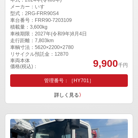
メーカー：いすゞ
型式：2RG-FRR90S4
車台番号：FRR90-7203109
積載量：3,600kg
車検期限：
2027年(令和9年)8月4日
走行距離：7,803km
車輌寸法：5620×2200×2780
リサイクル預託金：12870
車両本体
9,900
千円
価格(税込)：
管理番号：［HY701］
詳しく見る
〉