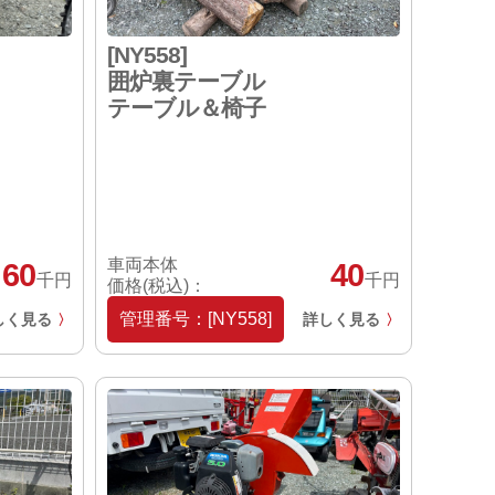
[NY558]
囲炉裏テーブル
テーブル＆椅子
車両本体
60
40
千円
千円
価格(税込)：
管理番号：[NY558]
しく見る
詳しく見る
〉
〉