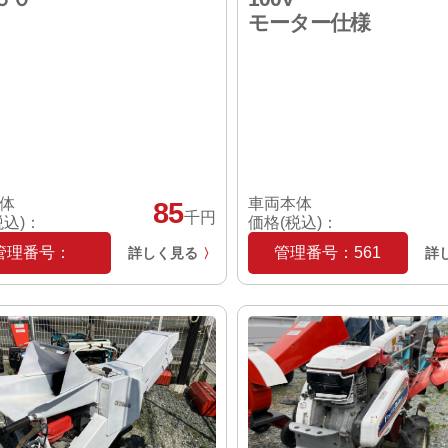
モーター仕様
体
車両本体
85
千円
税込)：
価格(税込)：
管理番号：
管理番号：561
詳しく見る
詳
〉