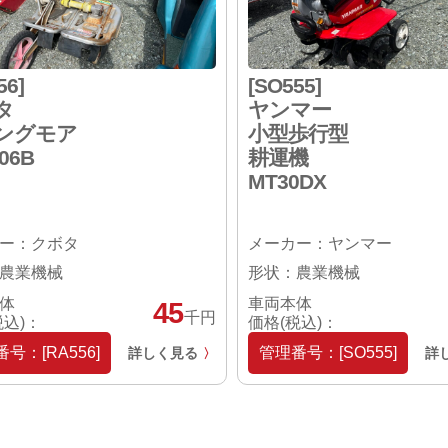
56]
[SO555]
タ
ヤンマー
ングモア
小型歩行型
06B
耕運機
MT30DX
ー：クボタ
メーカー：ヤンマー
農業機械
形状：農業機械
体
車両本体
45
千円
税込)：
価格(税込)：
号：[RA556]
管理番号：[SO555]
詳しく見る
詳
〉