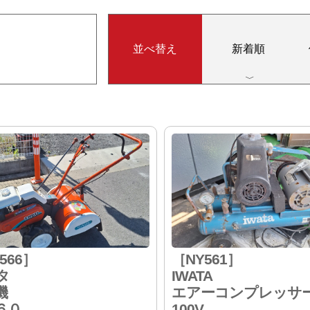
並べ替え
新着順
566］
［NY561］
タ
IWATA
機
エアーコンプレッサ
６０
100V