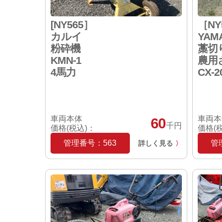
[NY565］
［NY
カルイ
YAM
粉砕機
藁切
KMN-1
農用
4馬力
CX-2
車両本体
車両本
60
千円
価格(税込)：
価格(
管理番号：563
管
詳しく見る
〉