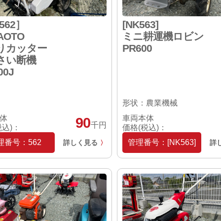
562］
[NK563]
AOTO
ミニ耕運機ロビン
りカッター
PR600
さい断機
00J
形状：農業機械
体
車両本体
90
千円
税込)：
価格(税込)：
理番号：562
管理番号：[NK563]
詳しく見る
詳
〉