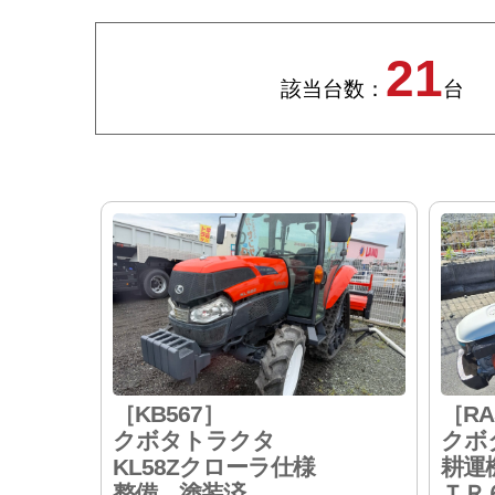
21
該当台数：
台
［KB567］
［RA
クボタトラクタ
クボ
KL58Zクローラ仕様
耕運
整備、塗装済
ＴＲ