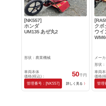
[NK557]
[RA5
ホンダ
クボ
UM135 あぜ丸2
ウイ
WM6
形状：農業機械
メーカ
形状：
車両本体
車両本
50
千円
価格(税込)：
価格(
管理番号：[NK557]
管理番
詳しく見る
〉