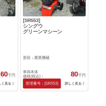
[SR553]
シングウ
グリーンマシーン
形状：農業機械
車両本体
60
80
千円
千円
価格(税込)：
管理番号：[SR553]
しく見る
詳しく見る
〉
〉