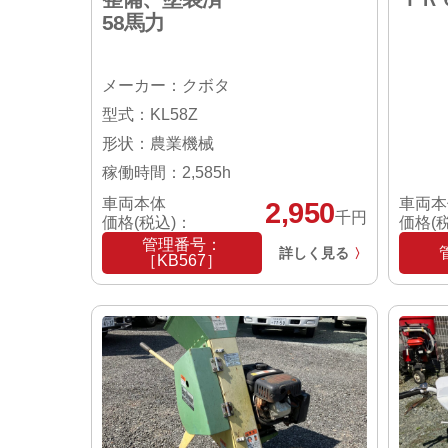
58馬力
メーカー：クボタ
型式：KL58Z
形状：農業機械
稼働時間：2,585h
車両本体
車両本
2,950
千円
価格(税込)：
価格(
管理番号：
詳しく見る
〉
［KB567］