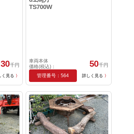
TS700W
車両本体
30
50
千円
千円
価格(税込)：
管理番号：564
しく見る
詳しく見る
〉
〉