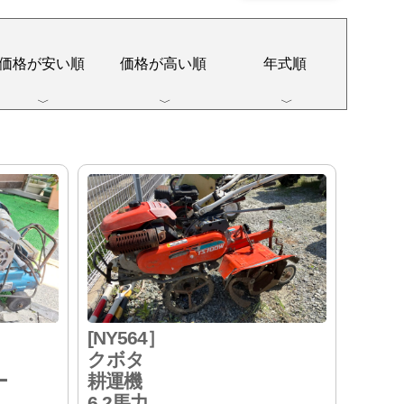
価格が安い順
価格が高い順
年式順
[NY564］
クボタ
ー
耕運機
6.2馬力