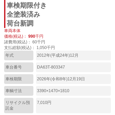
車検期限付き
全塗装済み
荷台新調
車両本体
価格(税込)：
990
千円
諸費用(税込)：
60千円
支払総額(税込)：
1,050千円
年式
2012年(平成24年)12月
車台番号
DA63T-803347
車検期限
2026年(令和8年)12月19日
車輌寸法
3390×1470×1810
リサイクル預
7,010円
託金