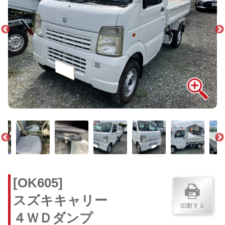
[OK605]
スズキキャリー
４ＷＤダンプ