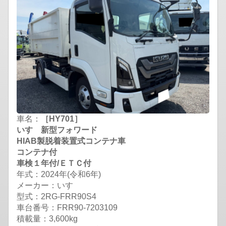
車名：
［HY701］
いすゞ新型フォワード
HIAB製脱着装置式コンテナ車
コンテナ付
車検１年付/ＥＴＣ付
年式：2024年(令和6年)
メーカー：いすゞ
型式：2RG-FRR90S4
車台番号：FRR90-7203109
積載量：3,600kg