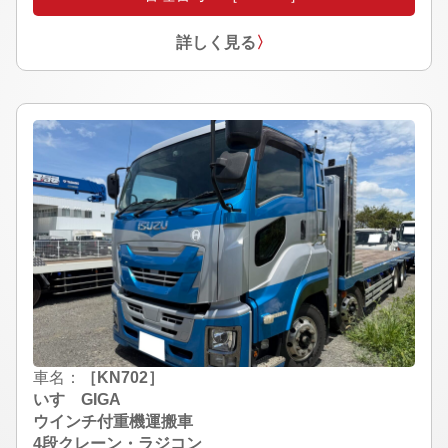
詳しく見る
〉
車名：
［KN702］
いすゞGIGA
ウインチ付重機運搬車
4段クレーン・ラジコン