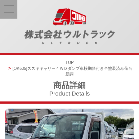
toggle
navigation
TOP
[OK605]
スズキキャリー
４ＷＤダンプ
車検期限付き
全塗装済み
荷台
新調
商品詳細
Product Details