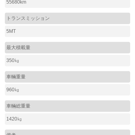
55680km
トランスミッション
5MT
最大積載量
350㎏
車輛重量
960㎏
車輛総重量
1420㎏