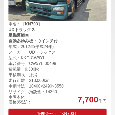
車名：
［KN703］
UDトラックス
重機運搬車
自動あゆみ板・ウインチ付
年式：2012年(平成24年)
メーカー：UDトラックス
型式：KKG-CW5YL
車台番号：CW5YL-00498
積載量：9,300kg
車検期限：抹消
走行距離：213,000km
車輌寸法：10400×2490×3550
リサイクル預託金：14360
車両本体
7,700
千円
価格(税込)：
管理番号：［KN703］