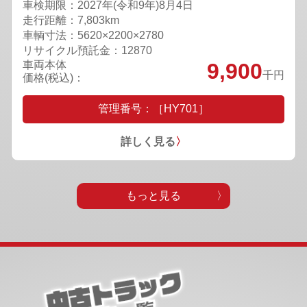
車検期限：
2027年(令和9年)8月4日
走行距離：7,803km
車輌寸法：5620×2200×2780
リサイクル預託金：12870
車両本体
9,900
千円
価格(税込)：
管理番号：［HY701］
詳しく見る
〉
もっと見る