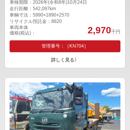
車検期限：
2026年(令和8年)10月24日
走行距離：542,097km
車輌寸法：5990×1890×2570
リサイクル預託金：8820
車両本体
2,970
千円
価格(税込)：
管理番号：［KN704］
詳しく見る
〉