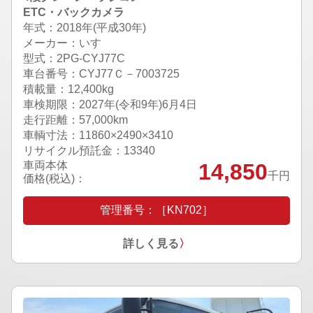
ETC・バックカメラ
年式：2018年(平成30年)
メーカー：いすゞ
型式：2PG-CYJ77C
車台番号：CYJ77Ｃ－7003725
積載量：12,400kg
車検期限：
2027年(令和9年)6月4日
走行距離：57,000km
車輌寸法：11860×2490×3410
リサイクル預託金：13340
車両本体
14,850
千円
価格(税込)：
管理番号：［KN702］
詳しく見る
〉