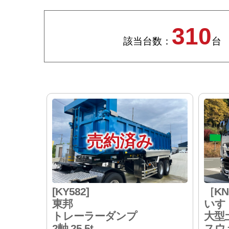
310
該当台数：
台
売約済み
[KY582]
［KN
東邦
いすゞ
トレーラーダンプ
大型
2軸 25.5t
スウ