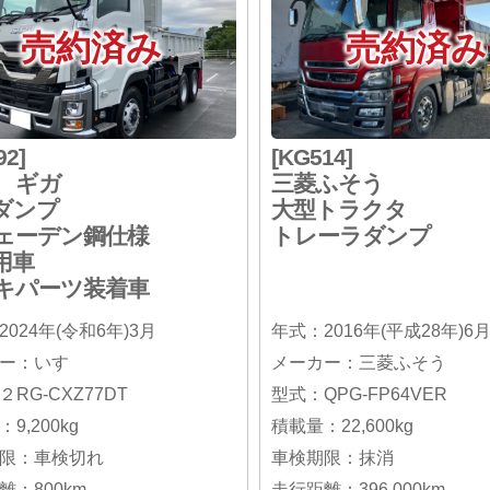
売約済み
売約済み
92]
[KG514]
ゞギガ
三菱ふそう
ダンプ
大型トラクタ
ェーデン鋼仕様
トレーラダンプ
用車
キパーツ装着車
024年(令和6年)3月
年式：2016年(平成28年)6
ー：いすゞ
メーカー：三菱ふそう
RG-CXZ77DT
型式：QPG-FP64VER
9,200kg
積載量：22,600kg
限：車検切れ
車検期限：抹消
離：800km
走行距離：396,000km