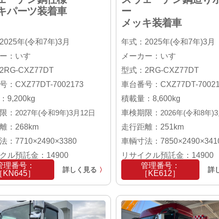
キパーツ装着車
ー
メッキ装着車
025年(令和7年)3月
年式：2025年(令和7年)3月
ー：いすゞ
メーカー：いすゞ
RG-CXZ77DT
型式：2RG-CXZ77DT
：CXZ77DT-7002173
車台番号：CXZ77DT-70021
9,200kg
積載量：8,600kg
限：
2027年(令和9年)3月12日
車検期限：
2026年(令和8年)
離：268km
走行距離：251km
：7710×2490×3380
車輌寸法：7850×2490×341
クル預託金：14900
リサイクル預託金：14900
管理番号：
管理番号：
詳しく見る
詳
〉
［KN645］
［KE612］