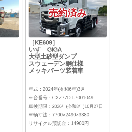
売約済み
［KE609］
いすゞGIGA
大型土砂型ダンプ
スウェーデン鋼仕様
メッキパーツ装着車
月
年式：2024年(令和6年)3月
車台番号：CXZ77DT-7001049
車検期限：
2026年(令和8年)10月27日
車輌寸法：7700×2490×3380
リサイクル預託金：14900円