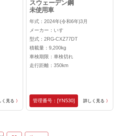
スウェーデン鋼
未使用車
年式：2024年(令和6年)3月
メーカー：いすゞ
型式：2RG-CXZ77DT
積載量：9,200kg
車検期限：車検切れ
走行距離：350km
管理番号：[YN530]
しく見る
詳しく見る
〉
〉
…