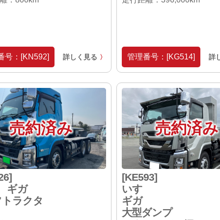
号：[KN592]
管理番号：[KG514]
詳しく見る
詳
〉
売約済み
売約済み
26]
[KE593]
ゞギガ
いすゞ
フトラクタ
ギガ
大型ダンプ