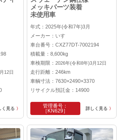
メッキパーツ装着
未使用車
年式：2025年(令和7年)3月
メーカー：いすゞ
車台番号：CXZ77DT-7002194
98
積載量：8,600kg
車検期限：
2026年(令和8年)3月12日
3月12日
走行距離：246km
車輌寸法：7630×2490×3370
0
リサイクル預託金：14900
管理番号：
しく見る
詳しく見る
〉
〉
［KN629］