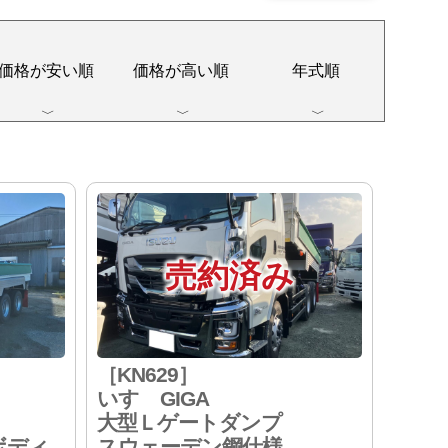
価格が安い順
価格が高い順
年式順
売約済み
［KN629］
いすゞGIGA
大型Ｌゲートダンプ
ボディ
スウェーデン鋼仕様