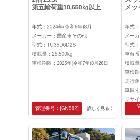
第五輪荷重10,650㎏以上
メッ
年式：2024年(令和6年)8月
年式：2
メーカー：国産車その他
メーカ
型式：TU35D6D2S
型式：2
積載量：25,500kg
車台番号
車検期限：
2025年(令和7年)8月26日
積載量：
車検期
走行距
車輌寸法
リサイ
管理番号：[GN582]
詳しく見る
〉