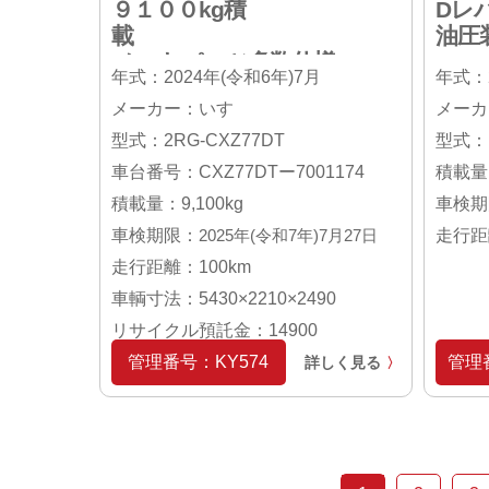
９１００kg積
Dレ
載
油圧
メッキパーツ多数仕様
年式：2024年(令和6年)7月
年式：
未使用車
メーカー：いすゞ
メーカ
型式：2RG-CXZ77DT
型式：２
車台番号：CXZ77DTー7001174
積載量：
積載量：9,100kg
車検期
車検期限：
2025年(令和7年)7月27日
走行距離
走行距離：100km
車輌寸法：5430×2210×2490
リサイクル預託金：14900
管理番号：KY574
管理番
詳しく見る
〉