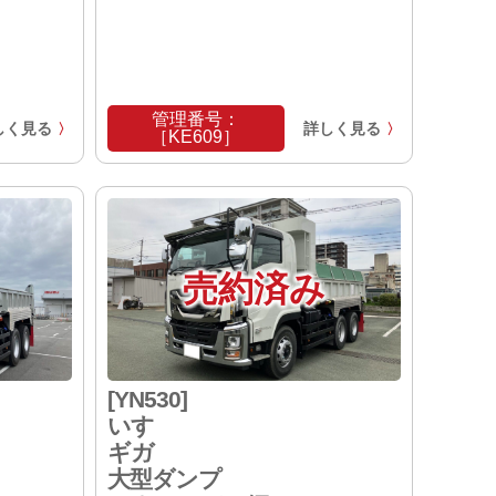
管理番号：
しく見る
詳しく見る
〉
〉
［KE609］
売約済み
[YN530]
いすゞ
ギガ
大型ダンプ