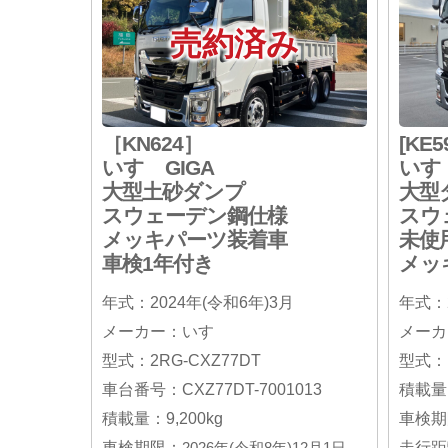
売約済み
［KN624］
[KE5
いすゞGIGA
いす
大型土砂ダンプ
大型
スウェーデン鋼仕様
スウ
メッキパーツ装着車
未使
車検1年付き
メッ
年式：2024年(令和6年)3月
年式：2
メーカー：いすゞ
メーカ
型式：2RG-CXZ77DT
型式：２
車台番号：CXZ77DT-7001013
積載量：
積載量：9,200kg
車検期
車検期限：
2026年(令和8年)12月1日
走行距