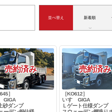
並べ替え
新着順
売約済み
売約済み
645］
［KO612］
GIGA
いすゞGIGA
土砂ダンプ
Ｌゲート仕様ダンプ
ェーデン銅仕様
スウェーデン鋼造り