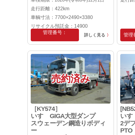
走行距離：422km
車輌寸法：7700×2490×3380
リサイクル預託金：14900
管理番号：
管理番
詳しく見る
〉
［KN624］
売約済み
［KY574］
[NB5
いすゞGIGA大型ダンプ
いす
スウェーデン鋼造りボディ
2デ
ー
PTO