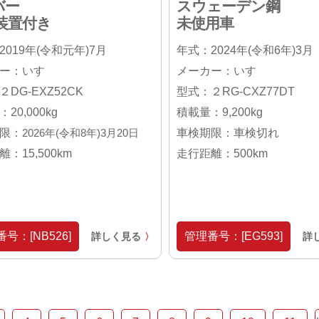
バー
スウェーデン鋼
装置付き
未使用車
2019年(令和元年)7月
年式：2024年(令和6年)3月
ー：いすゞ
メーカー：いすゞ
DG-EXZ52CK
型式：２RG-CXZ77DT
20,000kg
積載量：9,200kg
限：
2026年(令和8年)3月20日
車検期限：車検切れ
：15,500km
走行距離：500km
号：[NB526]
管理番号：[EG593]
詳しく見る
詳
〉