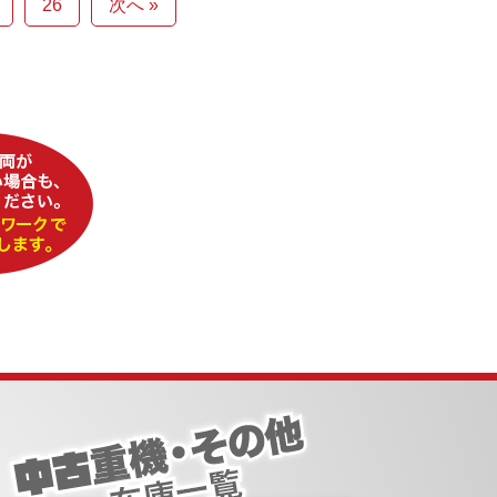
26
次へ »