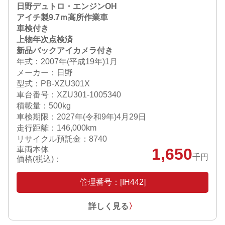
日野デュトロ・エンジンOH
アイチ製9.7ｍ高所作業車
車検付き
上物年次点検済
新品バックアイカメラ付き
年式：2007年(平成19年)1月
メーカー：日野
型式：PB-XZU301X
車台番号：XZU301-1005340
積載量：500kg
車検期限：
2027年(令和9年)4月29日
走行距離：146,000km
リサイクル預託金：8740
車両本体
1,650
千円
価格(税込)：
管理番号：[IH442]
詳しく見る
〉