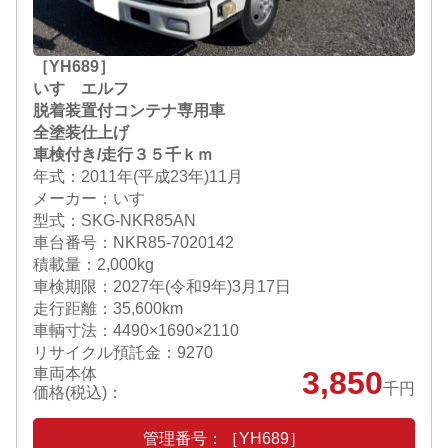
［YH689］
いすゞエルフ
脱着装置付コンテナ専用車
全塗装仕上げ
車検付き/走行３５千ｋｍ
年式：2011年(平成23年)11月
メーカー：いすゞ
型式：SKG-NKR85AN
車台番号：NKR85-7020142
積載量：2,000kg
車検期限：
2027年(令和9年)3月17日
走行距離：35,600km
車輌寸法：4490×1690×2110
リサイクル預託金：9270
車両本体
3,850
千円
価格(税込)：
管理番号：［YH689］