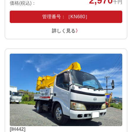
2,970
千円
価格(税込)：
管理番号：［KN680］
詳しく見る
〉
[IH442]