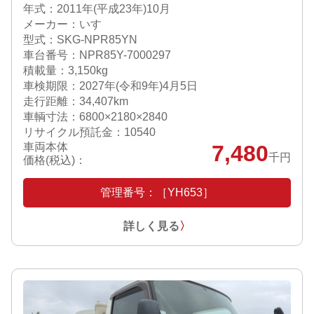
年式：2011年(平成23年)10月
メーカー：いすゞ
型式：SKG-NPR85YN
車台番号：NPR85Y-7000297
積載量：3,150kg
車検期限：
2027年(令和9年)4月5日
走行距離：34,407km
車輌寸法：6800×2180×2840
リサイクル預託金：10540
車両本体
7,480
千円
価格(税込)：
管理番号：［YH653］
詳しく見る
〉