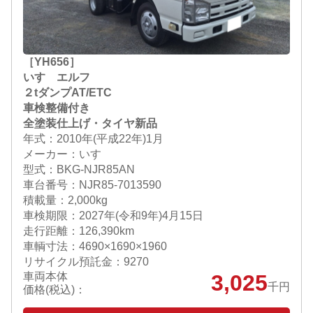
［YH656］
いすゞエルフ
２tダンプAT/ETC
車検整備付き
全塗装仕上げ・タイヤ新品
年式：2010年(平成22年)1月
メーカー：いすゞ
型式：BKG-NJR85AN
車台番号：NJR85-7013590
積載量：2,000kg
車検期限：
2027年(令和9年)4月15日
走行距離：126,390km
車輌寸法：4690×1690×1960
リサイクル預託金：9270
車両本体
3,025
千円
価格(税込)：