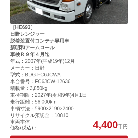
［HE693］
日野レンジャー
脱着装置付コンテナ専用車
新明和アームロール
車検Ｒ９年４月迄
年式：2007年(平成19年)12月
メーカー：日野
型式：BDG-FC6JCWA
車台番号：FC6JCW-12636
積載量：3,850kg
車検期限：
2027年(令和9年)4月1日
走行距離：56,000km
車輌寸法：5900×2190×2400
リサイクル預託金：10810
車両本体
4,400
千円
価格(税込)：