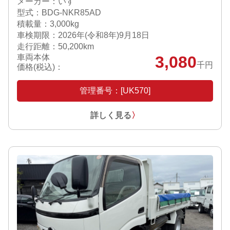
メーカー：いすゞ
型式：BDG-NKR85AD
積載量：3,000kg
車検期限：
2026年(令和8年)9月18日
走行距離：50,200km
車両本体
3,080
千円
価格(税込)：
管理番号：[UK570]
詳しく見る
〉