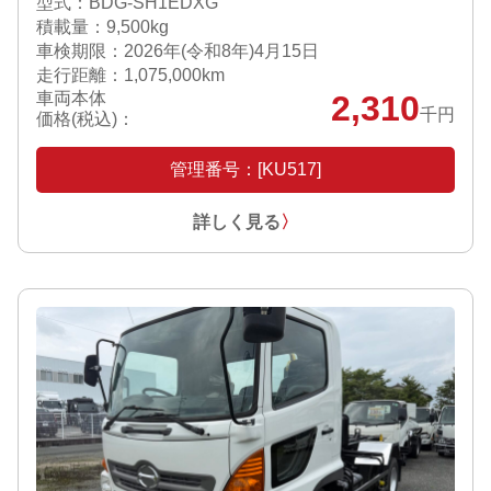
型式：BDG-SH1EDXG
積載量：9,500kg
車検期限：
2026年(令和8年)4月15日
走行距離：1,075,000km
車両本体
2,310
千円
価格(税込)：
管理番号：[KU517]
詳しく見る
〉