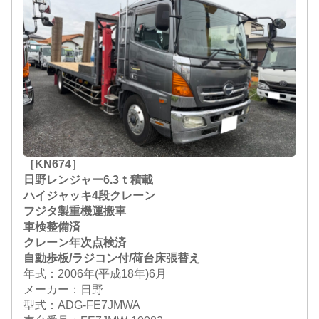
［KN674］
日野レンジャー6.3ｔ積載
ハイジャッキ4段クレーン
フジタ製重機運搬車
車検整備済
クレーン年次点検済
自動歩板/ラジコン付/荷台床張替え
年式：2006年(平成18年)6月
メーカー：日野
型式：ADG-FE7JMWA