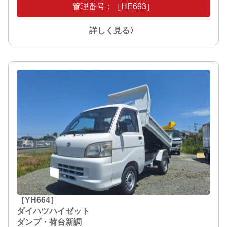
管理番号：［HE693］
詳しく見る
〉
［YH664］
ダイハツハイゼット
ダンプ・荷台新調