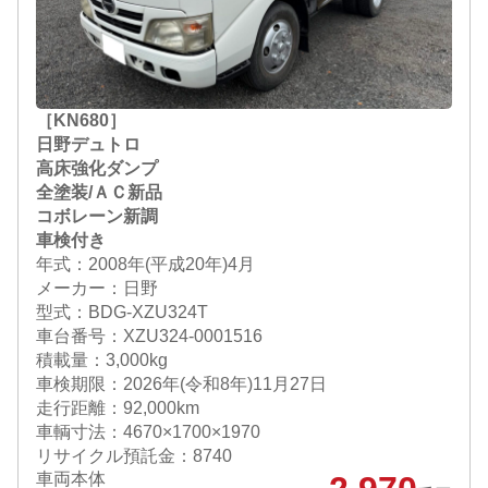
［KN680］
日野デュトロ
高床強化ダンプ
全塗装/ＡＣ新品
コボレーン新調
車検付き
年式：2008年(平成20年)4月
メーカー：日野
型式：BDG-XZU324T
車台番号：XZU324-0001516
積載量：3,000kg
車検期限：
2026年(令和8年)11月27日
走行距離：92,000km
車輌寸法：4670×1700×1970
リサイクル預託金：8740
車両本体