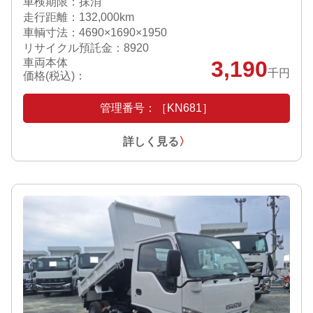
車検期限：抹消
走行距離：132,000km
車輌寸法：4690×1690×1950
リサイクル預託金：8920
車両本体
3,190
千円
価格(税込)：
管理番号：［KN681］
詳しく見る
〉