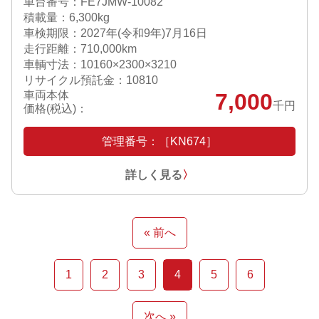
車台番号：FE7JMW-10082
積載量：6,300kg
車検期限：
2027年(令和9年)7月16日
走行距離：710,000km
車輌寸法：10160×2300×3210
リサイクル預託金：10810
車両本体
7,000
千円
価格(税込)：
管理番号：［KN674］
詳しく見る
〉
« 前へ
1
2
3
4
5
6
次へ »