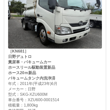
［KN681］
日野デュトロ
糞尿車・バキュームカー
ホースリール駆動装置新品
ホース20ｍ新品
バキュームタンク内洗浄済
年式：2011年(平成23年)6月
メーカー：日野
型式：SKG-XZU600M
車台番号：XZU600-0001514
積載量：1,800kg