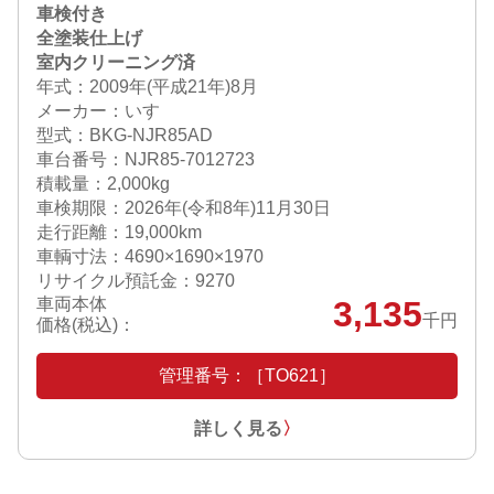
車検付き
全塗装仕上げ
室内クリーニング済
年式：2009年(平成21年)8月
メーカー：いすゞ
型式：BKG-NJR85AD
車台番号：NJR85-7012723
積載量：2,000kg
車検期限：
2026年(令和8年)11月30日
走行距離：19,000km
車輌寸法：4690×1690×1970
リサイクル預託金：9270
車両本体
3,135
千円
価格(税込)：
管理番号：［TO621］
詳しく見る
〉