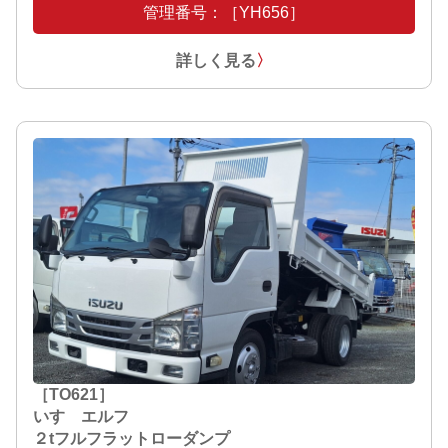
管理番号：［YH656］
詳しく見る
〉
［TO621］
いすゞエルフ
２tフルフラットローダンプ