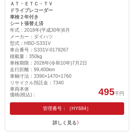
ＡＴ・ＥＴＣ・ＴＶ
ドライブレコーダー
車検２年付き
シート張替え済
年式：2018年(平成30年)6月
メーカー：ダイハツ
型式：HBD-S331V
車台番号：S331V-0179267
積載量：350kg
車検期限：
2028年(令和10年)7月2日
走行距離：99,400km
車輌寸法：3390×1470×1760
リサイクル預託金：7340
車両本体
495
千円
価格(税込)：
管理番号：［HY684］
詳しく見る
〉