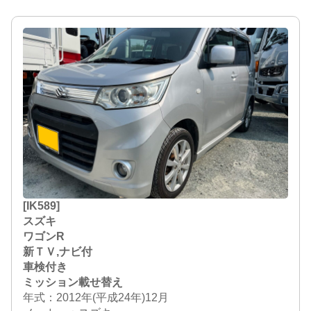
[IK589]
スズキ
ワゴンR
新ＴＶ,ナビ付
車検付き
ミッション載せ替え
年式：2012年(平成24年)12月