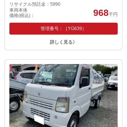
リサイクル預託金：5990
車両本体
968
千円
価格(税込)：
管理番号：［YG639］
詳しく見る
〉