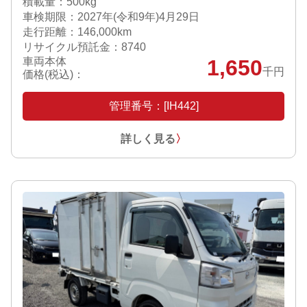
積載量：500kg
車検期限：
2027年(令和9年)4月29日
走行距離：146,000km
リサイクル預託金：8740
車両本体
1,650
千円
価格(税込)：
管理番号：[IH442]
詳しく見る
〉