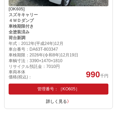
[OK605]
スズキキャリー
４ＷＤダンプ
車検期限付き
全塗装済み
荷台新調
年式：2012年(平成24年)12月
車台番号：DA63T-803347
車検期限：
2026年(令和8年)12月19日
車輌寸法：3390×1470×1810
リサイクル預託金：7010円
車両本体
990
千円
価格(税込)：
管理番号：［KO605］
詳しく見る
〉