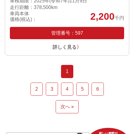
車検期限：
2025年(令和7年)11月9日
走行距離：378,500km
車両本体
2,200
千円
価格(税込)：
管理番号：597
詳しく見る
〉
1
2
3
4
5
6
次へ »