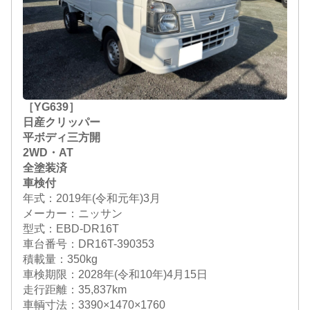
［YG639］
日産クリッパー
平ボディ三方開
2WD・AT
全塗装済
車検付
年式：2019年(令和元年)3月
メーカー：ニッサン
型式：EBD-DR16T
車台番号：DR16T-390353
積載量：350kg
車検期限：
2028年(令和10年)4月15日
走行距離：35,837km
車輌寸法：3390×1470×1760