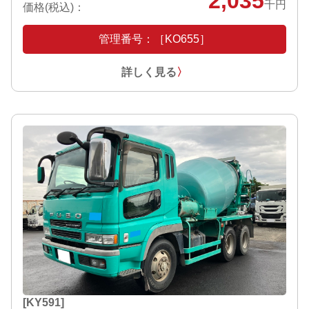
2,035
千円
価格(税込)：
管理番号：［KO655］
詳しく見る
〉
[KY591]