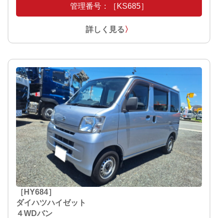
管理番号：［KS685］
詳しく見る
〉
［HY684］
ダイハツハイゼット
４WDバン