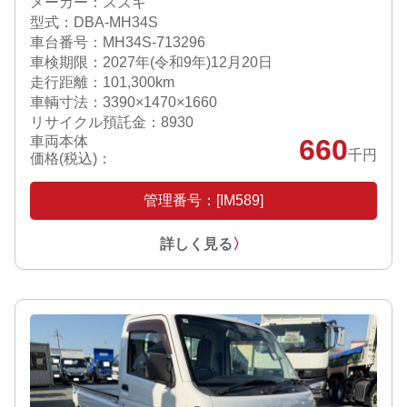
メーカー：スズキ
型式：DBA-MH34S
車台番号：MH34S-713296
車検期限：
2027年(令和9年)12月20日
走行距離：101,300km
車輌寸法：3390×1470×1660
リサイクル預託金：8930
車両本体
660
千円
価格(税込)：
管理番号：[IM589]
詳しく見る
〉