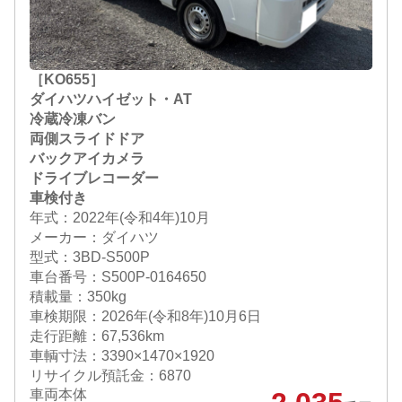
［KO655］
ダイハツハイゼット・AT
冷蔵冷凍バン
両側スライドドア
バックアイカメラ
ドライブレコーダー
車検付き
年式：2022年(令和4年)10月
メーカー：ダイハツ
型式：3BD-S500P
車台番号：S500P-0164650
積載量：350kg
車検期限：
2026年(令和8年)10月6日
走行距離：67,536km
車輌寸法：3390×1470×1920
リサイクル預託金：6870
車両本体