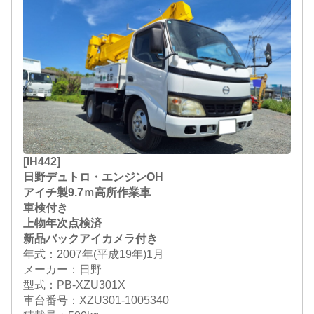
[IH442]
日野デュトロ・エンジンOH
アイチ製9.7ｍ高所作業車
車検付き
上物年次点検済
新品バックアイカメラ付き
年式：2007年(平成19年)1月
メーカー：日野
型式：PB-XZU301X
車台番号：XZU301-1005340