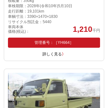
積載量：350kg
車検期限：
2028年(令和10年)5月10日
走行距離：19,101km
車輌寸法：3390×1470×1830
リサイクル預託金：5440
車両本体
1,210
千円
価格(税込)：
管理番号：［YH664］
詳しく見る
〉