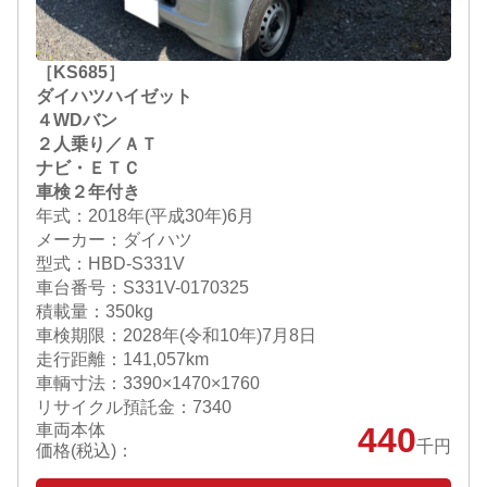
［KS685］
ダイハツハイゼット
４WDバン
２人乗り／ＡＴ
ナビ・ＥＴＣ
車検２年付き
年式：2018年(平成30年)6月
メーカー：ダイハツ
型式：HBD-S331V
車台番号：S331V-0170325
積載量：350kg
車検期限：
2028年(令和10年)7月8日
走行距離：141,057km
車輌寸法：3390×1470×1760
リサイクル預託金：7340
車両本体
440
千円
価格(税込)：