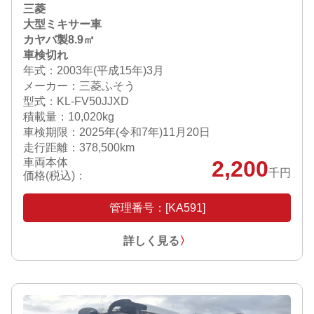
三菱
大型ミキサー車
カヤバ製8.9㎥
車検切れ
年式：2003年(平成15年)3月
メーカー：三菱ふそう
型式：KL-FV50JJXD
積載量：10,020kg
車検期限：
2025年(令和7年)11月20日
走行距離：378,500km
車両本体
2,200
千円
価格(税込)：
管理番号：[KA591]
詳しく見る
〉