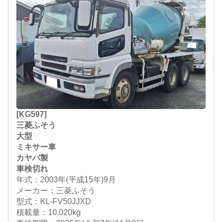
[KG597]
三菱ふそう
大型
ミキサー車
カヤバ製
車検切れ
年式：2003年(平成15年)9月
メーカー：三菱ふそう
型式：KL-FV50JJXD
積載量：10,020kg