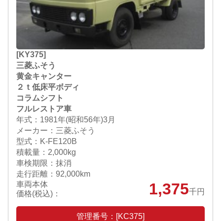
[KY375]
三菱ふそう
黄金キャンター
２ｔ低床平ボディ
コラムシフト
フルレストア車
年式：1981年(昭和56年)3月
メーカー：三菱ふそう
型式：K-FE120B
積載量：2,000kg
車検期限：抹消
走行距離：92,000km
車両本体
1,375
千円
価格(税込)：
管理番号：[KC375]