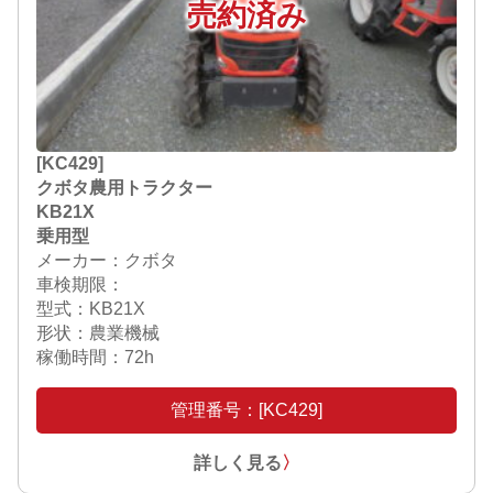
売約済み
[KC429]
クボタ農用トラクター
KB21X
乗用型
メーカー：クボタ
車検期限：
型式：KB21X
形状：農業機械
稼働時間：72h
管理番号：[KC429]
詳しく見る
〉