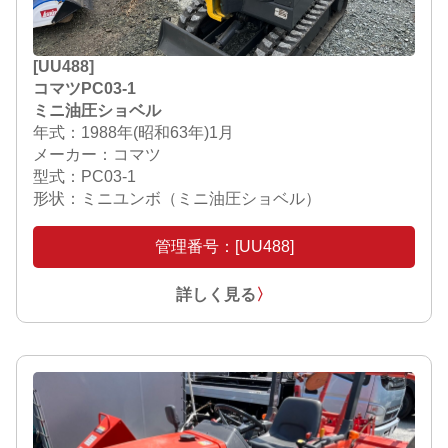
[UU488]
コマツPC03‐1
ミニ油圧ショベル
年式：1988年(昭和63年)1月
メーカー：コマツ
型式：PC03-1
形状：ミニユンボ（ミニ油圧ショベル）
管理番号：[UU488]
詳しく見る
〉