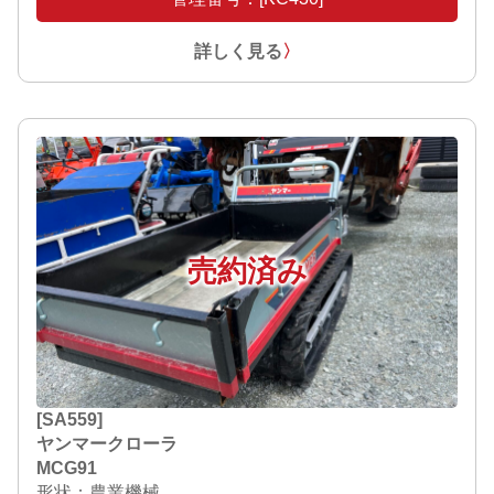
詳しく見る
〉
売約済み
[SA559]
ヤンマークローラ
MCG91
形状：農業機械