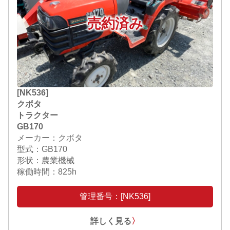
売約済み
[NK536]
クボタ
トラクター
GB170
メーカー：クボタ
型式：GB170
形状：農業機械
稼働時間：825h
管理番号：[NK536]
詳しく見る
〉