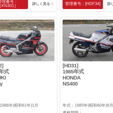
管理番号：
管理番号：[HDF34]
詳しく見る
詳
〉
［KN301］
2]
[HD31]
6年式
1985年式
KI
HONDA
γ
NS400
986年(昭和61年)1月
年式：1985年(昭和60年)8
車検期限：