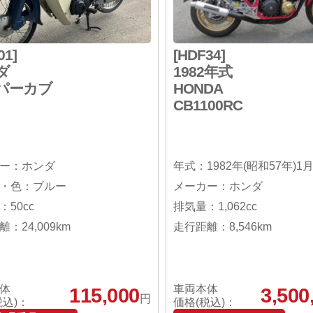
01]
[HDF34]
ダ
1982年式
パーカブ
HONDA
CB1100RC
ー：ホンダ
年式：1982年(昭和57年)1
・色：ブルー
メーカー：ホンダ
50cc
排気量：1,062cc
：24,009km
走行距離：8,546km
体
車両本体
115,000
3,500
円
税込)：
価格(税込)：