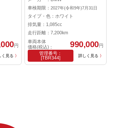
車検期限：
2027年(令和9年)7月31日
タイプ・色：ホワイト
排気量：1,085cc
走行距離：7,200km
車両本体
,000
990,000
円
円
価格(税込)：
管理番号：
しく見る
詳しく見る
〉
〉
[TBR344]