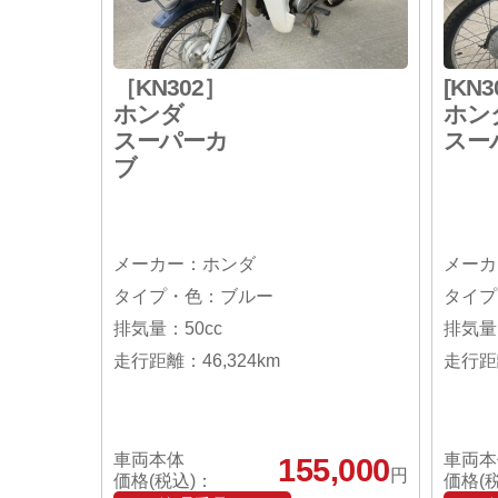
［KN302］
[KN3
ホンダ
ホン
スーパーカ
スー
ブ
メーカー：ホンダ
メーカ
タイプ・色：ブルー
タイプ
排気量：50cc
排気量：
走行距離：46,324km
走行距離
車両本体
車両本
155,000
円
価格(税込)：
価格(