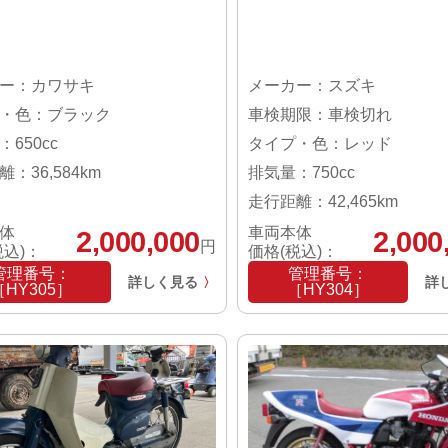
ー：カワサキ
メーカー：スズキ
・色：ブラック
車検期限：車検切れ
650cc
タイプ・色：レッド
：36,584km
排気量：750cc
走行距離：42,465km
体
車両本体
2,000,000
2,000
円
税込)：
価格(税込)：
管理番号：
管理番号：
詳しく見る
詳
〉
［HY305］
［HY304］