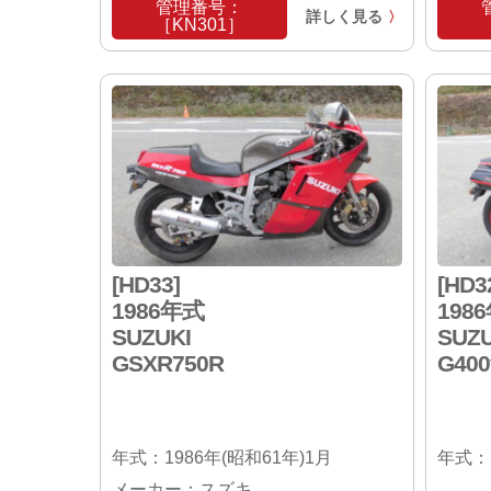
管理番号：
詳しく見る
〉
［KN301］
[HD33]
[HD3
1986年式
198
SUZUKI
SUZU
GSXR750R
G400
年式：1986年(昭和61年)1月
年式：1
メーカー：スズキ