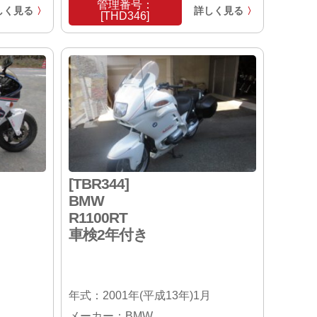
管理番号：
しく見る
詳しく見る
〉
〉
[THD346]
[TBR344]
BMW
R1100RT
車検2年付き
月
年式：2001年(平成13年)1月
メーカー：BMW