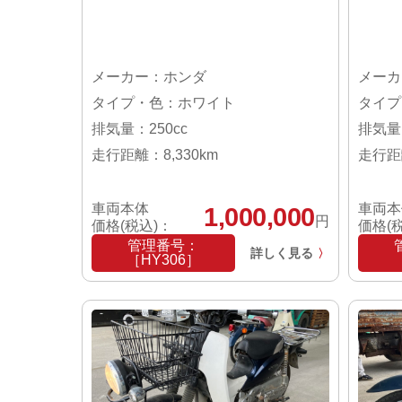
メーカー：ホンダ
メーカ
タイプ・色：ホワイト
タイプ
排気量：250cc
排気量：
走行距離：8,330km
走行距離
車両本体
車両本
1,000,000
円
価格(税込)：
価格(
管理番号：
詳しく見る
〉
［HY306］