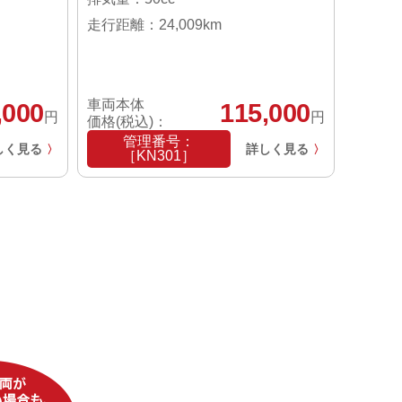
走行距離：24,009km
車両本体
,000
115,000
円
円
価格(税込)：
管理番号：
しく見る
詳しく見る
〉
〉
［KN301］