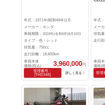
年式：1971年(昭和46年)1月
年式：1
メーカー：ホンダ
メーカ
車検期限：
2024年(令和6年)8月10日
排気量：
タイプ・色：レッド
走行距離
排気量：750cc
走行距離：18,600km
車両本体
車両本
3,960,000
円
価格(税込)：
価格(
管理番号：
管理番
詳しく見る
〉
[THD346]