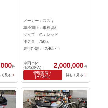
月
メーカー：スズキ
車検期限：車検切れ
タイプ・色：レッド
排気量：750cc
走行距離：42,465km
車両本体
,000
2,000,000
円
円
価格(税込)：
管理番号：
しく見る
詳しく見る
〉
〉
［HY304］