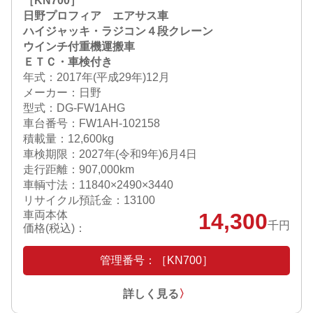
［KN700］
日野プロフィア エアサス車
ハイジャッキ・ラジコン４段クレーン
ウインチ付重機運搬車
ＥＴＣ・車検付き
年式：2017年(平成29年)12月
メーカー：日野
型式：DG-FW1AHG
車台番号：FW1AH-102158
積載量：12,600kg
車検期限：
2027年(令和9年)6月4日
走行距離：907,000km
車輌寸法：11840×2490×3440
リサイクル預託金：13100
車両本体
14,300
千円
価格(税込)：
管理番号：［KN700］
詳しく見る
〉