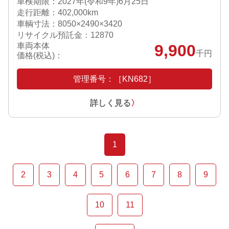
車検期限：
2027年(令和9年)6月25日
走行距離：402,000km
車輌寸法：8050×2490×3420
リサイクル預託金：12870
車両本体
9,900
千円
価格(税込)：
管理番号：［KN682］
詳しく見る
〉
1
2
3
4
5
6
7
8
9
10
11