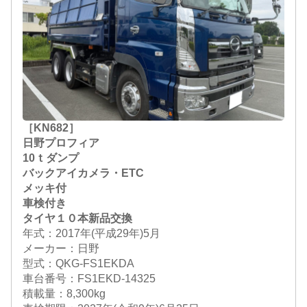
［KN682］
日野プロフィア
10ｔダンプ
バックアイカメラ・ETC
メッキ付
車検付き
タイヤ１０本新品交換
年式：2017年(平成29年)5月
メーカー：日野
型式：QKG-FS1EKDA
車台番号：FS1EKD-14325
積載量：8,300kg