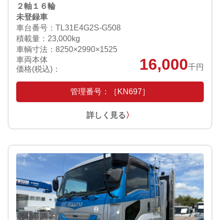
２軸１６輪
未登録車
車台番号：TL31E4G2S-G508
積載量：23,000kg
車輌寸法：8250×2990×1525
車両本体
16,000
千円
価格(税込)：
管理番号：［KN697］
詳しく見る
〉