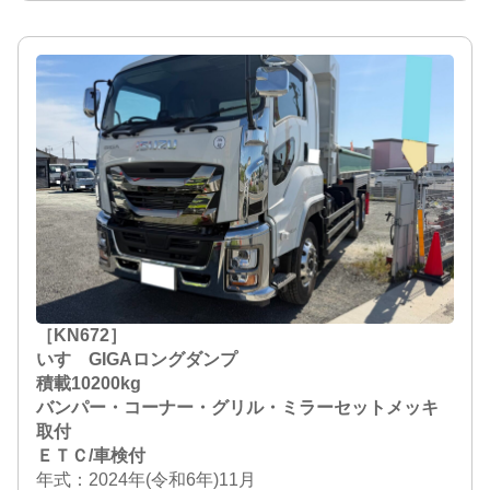
［KN672］
いすゞGIGAロングダンプ
積載10200kg
バンパー・コーナー・グリル・ミラーセットメッキ
取付
ＥＴＣ/車検付
年式：2024年(令和6年)11月