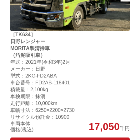
［TK634］
日野レンジャー
MORITA製清掃車
（汚泥吸引車）
年式：2021年(令和3年)2月
メーカー：日野
型式：2KG-FD2ABA
車台番号：FD2AB-118401
積載量：2,100kg
車検期限：抹消
走行距離：10,000km
車輌寸法：6250×2200×2730
リサイクル預託金：10900
車両本体
17,050
千円
価格(税込)：