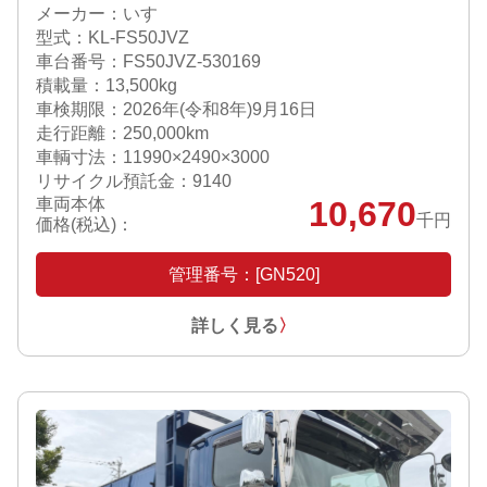
メーカー：いすゞ
型式：KL-FS50JVZ
車台番号：FS50JVZ-530169
積載量：13,500kg
車検期限：
2026年(令和8年)9月16日
走行距離：250,000km
車輌寸法：11990×2490×3000
リサイクル預託金：9140
車両本体
10,670
千円
価格(税込)：
管理番号：[GN520]
詳しく見る
〉