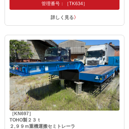
管理番号：［TK634］
詳しく見る
〉
［KN697］
TOHO製２３ｔ
２,９９ｍ重機運搬セミトレーラ