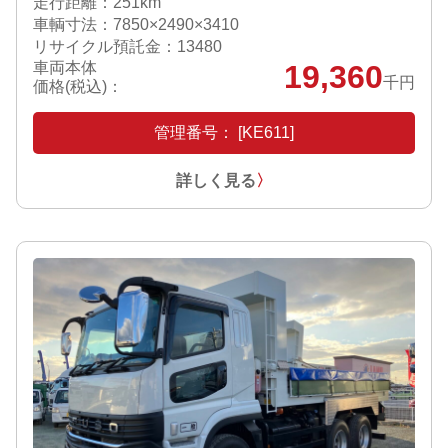
走行距離：251km
車輌寸法：7850×2490×3410
リサイクル預託金：13480
車両本体
19,360
千円
価格(税込)：
管理番号： [KE611]
詳しく見る
〉