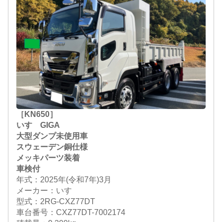
［KN650］
いすゞGIGA
大型ダンプ未使用車
スウェーデン銅仕様
メッキパーツ装着
車検付
年式：2025年(令和7年)3月
メーカー：いすゞ
型式：2RG-CXZ77DT
車台番号：CXZ77DT-7002174