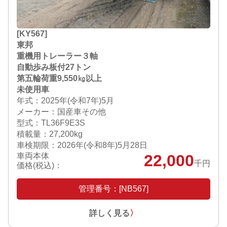
[KY567]
東邦
重機用トレーラー３軸
自動歩み板付27トン
第五輪荷重9,550㎏以上
未使用車
年式：2025年(令和7年)5月
メーカー：国産車その他
型式：TL36F9E3S
積載量：27,200kg
車検期限：
2026年(令和8年)5月28日
車両本体
22,000
千円
価格(税込)：
管理番号：[NB567]
詳しく見る
〉