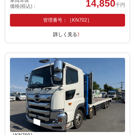
車両本体
14,850
千円
価格(税込)：
管理番号：［KN702］
詳しく見る
〉