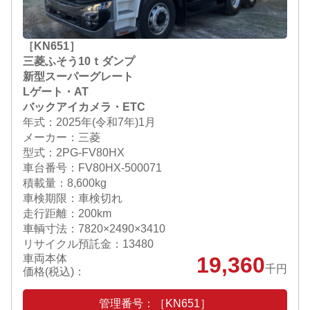
［KN651］
三菱ふそう10ｔダンプ
新型スーパーグレート
Lゲート・AT
バックアイカメラ・ETC
年式：2025年(令和7年)1月
メーカー：三菱
型式：2PG-FV80HX
車台番号：FV80HX-500071
積載量：8,600kg
車検期限：車検切れ
走行距離：200km
車輌寸法：7820×2490×3410
リサイクル預託金：13480
車両本体
19,360
千円
価格(税込)：
管理番号：［KN651］