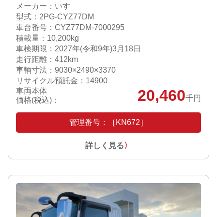
メーカー：いすゞ
型式：2PG-CYZ77DM
車台番号：CYZ77DM-7000295
積載量：10,200kg
車検期限：
2027年(令和9年)3月18日
走行距離：412km
車輌寸法：9030×2490×3370
リサイクル預託金：14900
車両本体
20,460
千円
価格(税込)：
管理番号：［KN672］
詳しく見る
〉