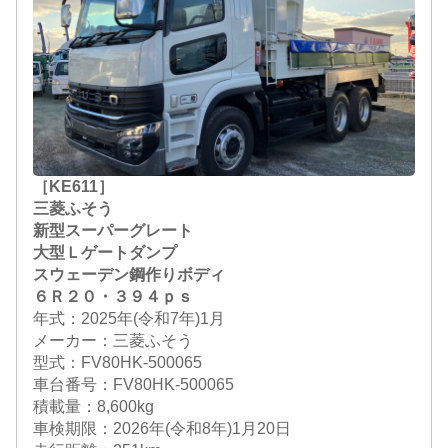
［KE611］
三菱ふそう
新型スーパーグレート
大型Ｌゲートダンプ
スウェーデン鋼作りボディ
６Ｒ２０・３９４ｐｓ
年式：2025年(令和7年)1月
メーカー：三菱ふそう
型式：FV80HK-500065
車台番号：FV80HK-500065
積載量：8,600kg
車検期限：
2026年(令和8年)1月20日