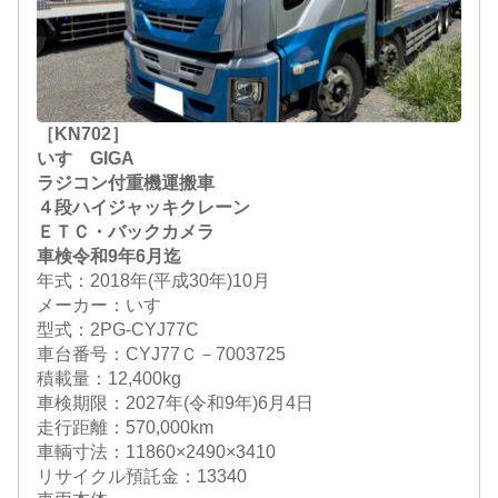
［KN702］
いすゞGIGA
ラジコン付重機運搬車
４段ハイジャッキクレーン
ＥＴＣ・バックカメラ
車検令和9年6月迄
年式：2018年(平成30年)10月
メーカー：いすゞ
型式：2PG-CYJ77C
車台番号：CYJ77Ｃ－7003725
積載量：12,400kg
車検期限：
2027年(令和9年)6月4日
走行距離：570,000km
車輌寸法：11860×2490×3410
リサイクル預託金：13340