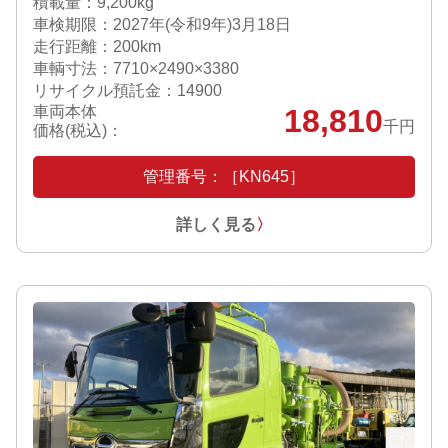
積載量：9,200kg
車検期限：
2027年(令和9年)3月18日
走行距離：200km
車輌寸法：7710×2490×3380
リサイクル預託金：14900
車両本体
18,810
千円
価格(税込)：
管理番号：［KN645］
詳しく見る
〉